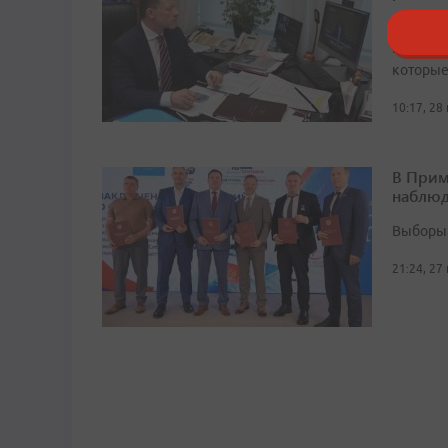
Централ
Госдумы
которые
10:17, 28
В Прим
наблюд
Выборы 
21:24, 27