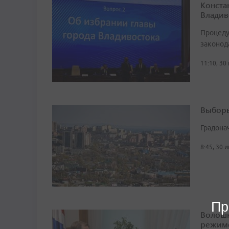
Конста
Владив
Процеду
законод
11:10, 30
Выборы
Градона
8:45, 30 
Пр
Волошк
режим