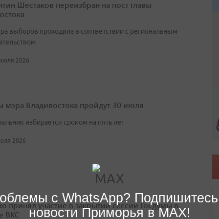
нтин Шестаков переизбран на пост главы
остока
ра выборов проходила в соответствии с региональным
ательством
 июля 2026
 мэра Владивостока пройдут 30 июля
чальник избирается сроком на пять лет
июля 2026
облемы с WhatsApp? Подпишитесь
о принял участие в закрытии сессии Госдумы в
новости Приморья в MAX!
е ВКС