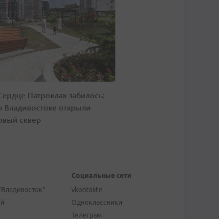
Сердце Патрокла» забилось:
о Владивостоке открыли
овый сквер
Социальные сети
"Владивосток"
vkontakte
ей
Одноклассники
Телеграм