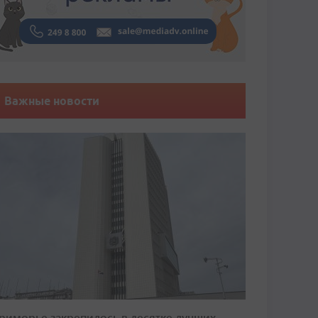
Важные новости
риморье закрепилось в десятке лучших