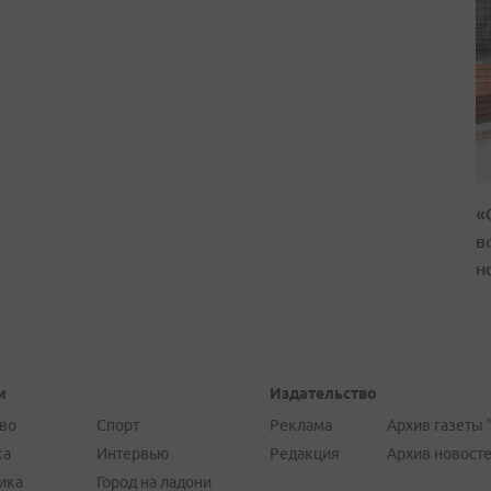
«
в
н
и
Издательство
во
Спорт
Реклама
Архив газеты 
ка
Интервью
Редакция
Архив новост
ика
Город на ладони