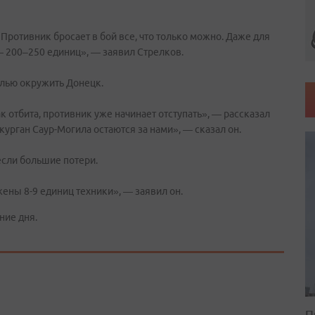
Противник бросает в бой все, что только можно. Даже для
 200–250 единиц», — заявил Стрелков.
елью окружить Донецк.
к отбита, противник уже начинает отступать», — рассказал
урган Саур-Могила остаются за нами», — сказал он.
если большие потери.
ены 8-9 единиц техники», — заявил он.
ние дня.
П