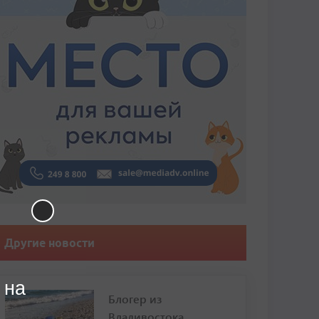
Другие новости
 на
Блогер из
Владивостока