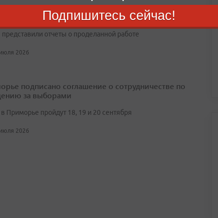
Подпишитесь сейчас!
ьным событием заседания стали выступления председателя
 Вячеслава Володина и лидеров всех пяти думских фракций,
 представили отчеты о проделанной работе
 июля 2026
орье подписано соглашение о сотрудничестве по
ению за выборами
в Приморье пройдут 18, 19 и 20 сентября
 июля 2026