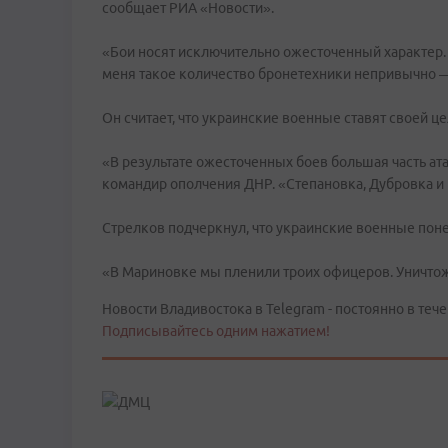
сообщает РИА «Новости».
«Бои носят исключительно ожесточенный характер. 
меня такое количество бронетехники непривычно —
Он считает, что украинские военные ставят своей ц
«В результате ожесточенных боев большая часть ата
командир ополчения ДНР. «Степановка, Дубровка и к
Стрелков подчеркнул, что украинские военные пон
«В Мариновке мы пленили троих офицеров. Уничтож
Новости Владивостока в Telegram - постоянно в тече
Подписывайтесь одним нажатием!