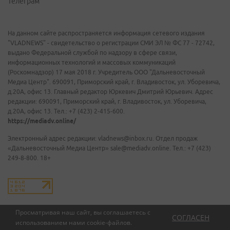
Телеграм
На данном сайте распространяется информация сетевого издания
"VLADNEWS" - свидетельство о регистрации СМИ ЭЛ № ФС 77 - 72742,
выдано Федеральной службой по надзору в сфере связи,
информационных технологий и массовых коммуникаций
(Роскомнадзор) 17 мая 2018 г. Учредитель ООО "Дальневосточный
Медиа Центр". 690091, Приморский край, г. Владивосток, ул. Уборевича,
д.20А, офис 13. Главный редактор Юркевич Дмитрий Юрьевич. Адрес
редакции: 690091, Приморский край, г. Владивосток, ул. Уборевича,
д.20А, офис 13. Тел.: +7 (423) 2-415-600.
https://mediadv.online/
Электронный адрес редакции: vladnews@inbox.ru. Отдел продаж
«Дальневосточный Медиа Центр» sale@mediadv.online. Тел.: +7 (423)
249-8-800. 18+
Просматривая наш сайт, вы соглашаетесь с
СОГЛАСЕН
использованием нами
cookie-файлов
.