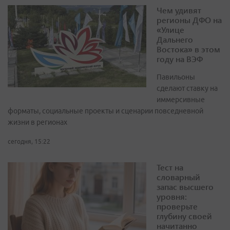
Чем удивят
регионы ДФО на
«Улице
Дальнего
Востока» в этом
году на ВЭФ
Павильоны
сделают ставку на
иммерсивные
форматы, социальные проекты и сценарии повседневной
жизни в регионах
сегодня, 15:22
Тест на
словарный
запас высшего
уровня:
проверьте
глубину своей
начитанно