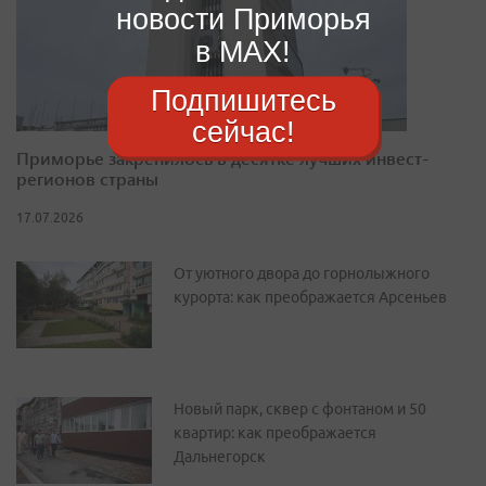
новости Приморья
в MAX!
Подпишитесь
сейчас!
Приморье закрепилось в десятке лучших инвест-
регионов страны
17.07.2026
От уютного двора до горнолыжного
курорта: как преображается Арсеньев
Новый парк, сквер с фонтаном и 50
квартир: как преображается
Дальнегорск