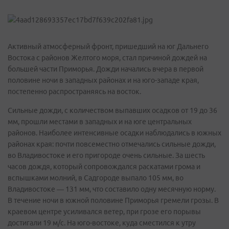
Активный атмосферный фронт, пришедший на юг Дальнего
Востока с районов Желтого моря, стал причиной дождей на
большей части Приморья. Дожди начались вчера в первой
половине ночи в западных районах и на юго-западе края,
постепенно распространяясь на восток.
Сильные дожди, с количеством выпавших осадков от 19 до 36
мм, прошли местами в западных и на юге центральных
районов. Наиболее интенсивные осадки наблюдались в южных
районах края: почти повсеместно отмечались сильные дожди,
во Владивостоке и его пригороде очень сильные. За шесть
часов дождя, который сопровождался раскатами грома и
вспышками молний, в Садгороде выпало 105 мм, во
Владивостоке — 131 мм, что составило одну месячную норму.
В течение ночи в южной половине Приморья гремели грозы. В
краевом центре усиливался ветер, при грозе его порывы
достигали 19 м/с. На юго-востоке, куда сместился к утру