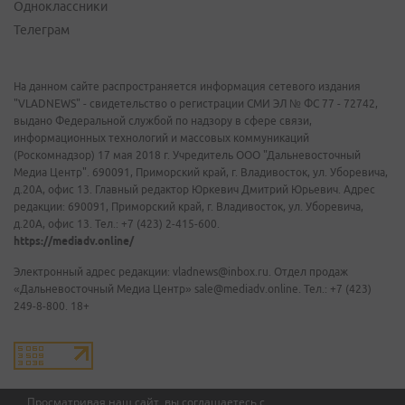
Одноклассники
Телеграм
На данном сайте распространяется информация сетевого издания
"VLADNEWS" - свидетельство о регистрации СМИ ЭЛ № ФС 77 - 72742,
выдано Федеральной службой по надзору в сфере связи,
информационных технологий и массовых коммуникаций
(Роскомнадзор) 17 мая 2018 г. Учредитель ООО "Дальневосточный
Медиа Центр". 690091, Приморский край, г. Владивосток, ул. Уборевича,
д.20А, офис 13. Главный редактор Юркевич Дмитрий Юрьевич. Адрес
редакции: 690091, Приморский край, г. Владивосток, ул. Уборевича,
д.20А, офис 13. Тел.: +7 (423) 2-415-600.
https://mediadv.online/
Электронный адрес редакции: vladnews@inbox.ru. Отдел продаж
«Дальневосточный Медиа Центр» sale@mediadv.online. Тел.: +7 (423)
249-8-800. 18+
Просматривая наш сайт, вы соглашаетесь с