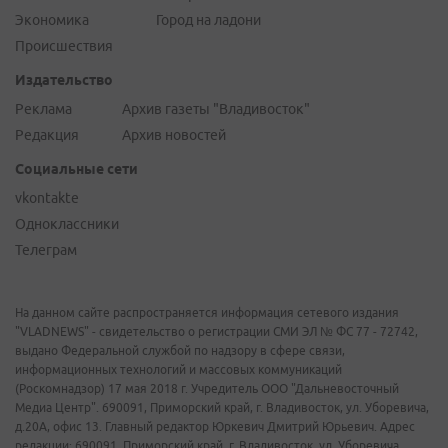
Экономика
Город на ладони
Происшествия
Издательство
Реклама
Архив газеты "Владивосток"
Редакция
Архив новостей
Социальные сети
vkontakte
Одноклассники
Телеграм
На данном сайте распространяется информация сетевого издания
"VLADNEWS" - свидетельство о регистрации СМИ ЭЛ № ФС 77 - 72742,
выдано Федеральной службой по надзору в сфере связи,
информационных технологий и массовых коммуникаций
(Роскомнадзор) 17 мая 2018 г. Учредитель ООО "Дальневосточный
Медиа Центр". 690091, Приморский край, г. Владивосток, ул. Уборевича,
д.20А, офис 13. Главный редактор Юркевич Дмитрий Юрьевич. Адрес
редакции: 690091, Приморский край, г. Владивосток, ул. Уборевича,