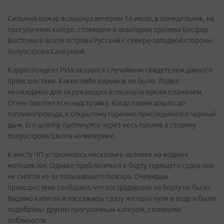
Сильный пожар вспыхнул вечером 14 июля, в понедельник, на
прогулочном катере, стоявшем в акватории пролива Босфор
Восточный возле острова Русский с северо-западной стороны
полуострова Саперный.
Корреспондент РИА оказался случайным свидетелем данного
происшествия. Каких-либо взрывов не было. Лодка
неожиданно для окружающих вспыхнула ярким пламенем.
Огонь охватил всю надстройку. Когда пламя дошло до
топливопровода, к открытому горению присоединился черный
дым. Его шлейф протянулся через весь пролив в сторону
полуострова Шкота на материке.
К месту ЧП устремилось несколько человек на водных
мотоциклах. Однако приблизиться к борту горящего судна они
не смогли из-за полыхавшего пожара. Очевидцы
происшествия сообщают, что пострадавших на борту не было.
Видимо капитан и пассажиры сразу же прыгнули в воду и были
подобраны другим прогулочным катером, стоявшим
поблизости.