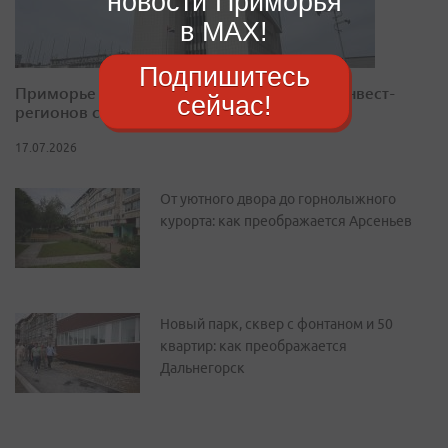
новости Приморья
в MAX!
Подпишитесь
Приморье закрепилось в десятке лучших инвест-
сейчас!
регионов страны
17.07.2026
От уютного двора до горнолыжного
курорта: как преображается Арсеньев
Новый парк, сквер с фонтаном и 50
квартир: как преображается
Дальнегорск