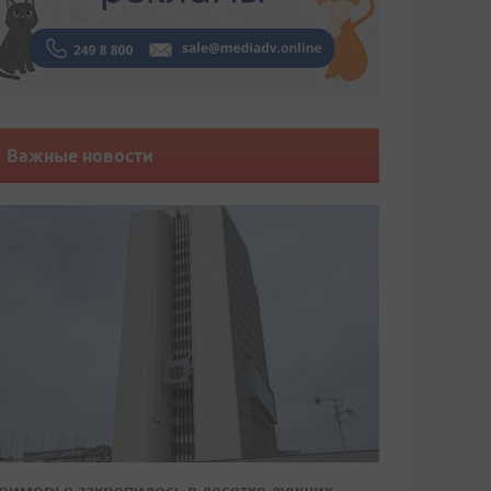
Важные новости
риморье закрепилось в десятке лучших