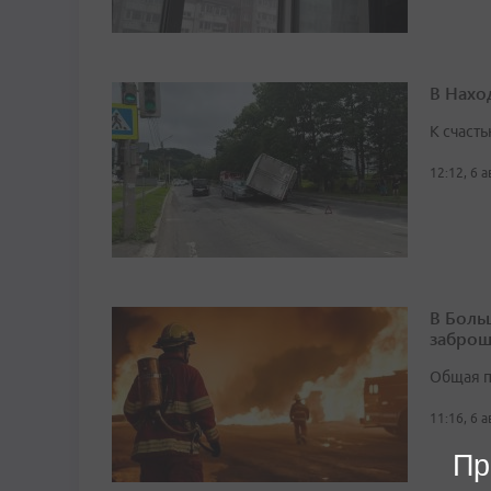
В Нахо
К счасть
12:12, 6 
В Боль
заброш
Общая п
11:16, 6 
Пр