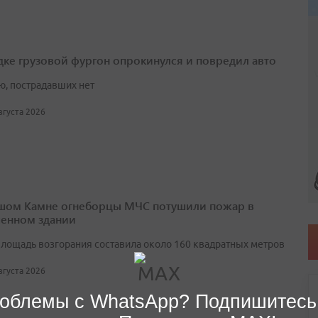
дке грузовой фургон опрокинулся и повредил авто
ю, пострадавших нет
августа 2026
шом Камне огнеборцы МЧС потушили пожар в
енном здании
лощадь возгорания составила около 160 квадратных метров
августа 2026
облемы с WhatsApp? Подпишитесь