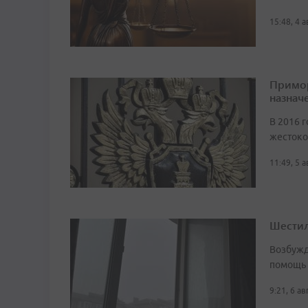
15:48, 4 
Примор
назначе
В 2016 г
жестоко
11:49, 5 
Шестил
Возбужд
помощь
9:21, 6 а