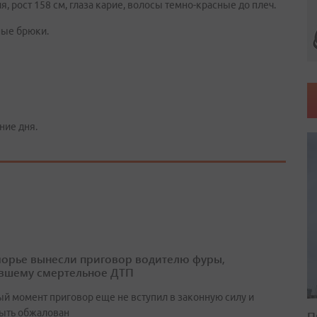
, рост 158 см, глаза карие, волосы темно-красные до плеч.
ные брюки.
ние дня.
орье вынесли приговор водителю фуры,
вшему смертельное ДТП
ый момент приговор еще не вступил в законную силу и
ыть обжалован
П