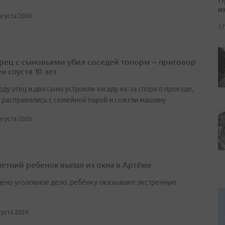
и
августа 2026
17
ец с сыновьями убил соседей топорм – приговор
н спустя 10 лет
оду отец и два сына устроили засаду из‑за спора о проезде,
 расправились с семейной парой и сожгли машину
августа 2026
етний ребенок выпал из окна в Артёме
ено уголовное дело, ребёнку оказывают экстренную
вгуста 2026