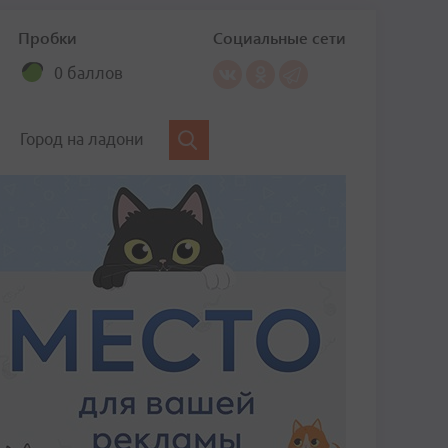
Пробки
Социальные сети
0 баллов
Город на ладони