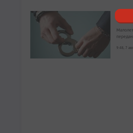
Во Вла
наркот
Малолет
передан
9:48, 7 а