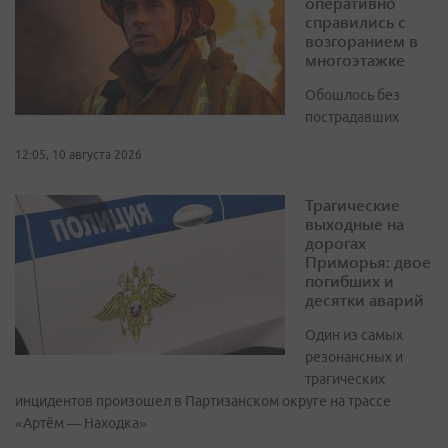
оперативно
справились с
возгоранием в
многоэтажке
Обошлось без
пострадавших
12:05, 10 августа 2026
Трагические
выходные на
дорогах
Приморья: двое
погибших и
десятки аварий
Один из самых
резонансных и
трагических
инцидентов произошел в Партизанском округе на трассе
«Артём — Находка»