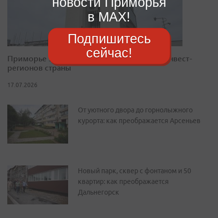
новости Приморья
в MAX!
Подпишитесь
сейчас!
Приморье закрепилось в десятке лучших инвест-
регионов страны
17.07.2026
От уютного двора до горнолыжного
курорта: как преображается Арсеньев
Новый парк, сквер с фонтаном и 50
квартир: как преображается
Дальнегорск