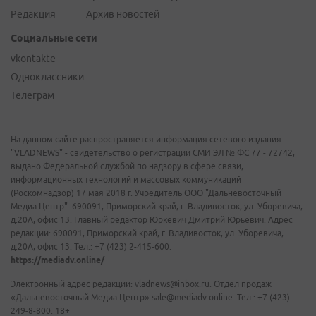
Редакция
Архив новостей
Социальные сети
vkontakte
Одноклассники
Телеграм
На данном сайте распространяется информация сетевого издания
"VLADNEWS" - свидетельство о регистрации СМИ ЭЛ № ФС 77 - 72742,
выдано Федеральной службой по надзору в сфере связи,
информационных технологий и массовых коммуникаций
(Роскомнадзор) 17 мая 2018 г. Учредитель ООО "Дальневосточный
Медиа Центр". 690091, Приморский край, г. Владивосток, ул. Уборевича,
д.20А, офис 13. Главный редактор Юркевич Дмитрий Юрьевич. Адрес
редакции: 690091, Приморский край, г. Владивосток, ул. Уборевича,
д.20А, офис 13. Тел.: +7 (423) 2-415-600.
https://mediadv.online/
Электронный адрес редакции: vladnews@inbox.ru. Отдел продаж
«Дальневосточный Медиа Центр» sale@mediadv.online. Тел.: +7 (423)
249-8-800. 18+