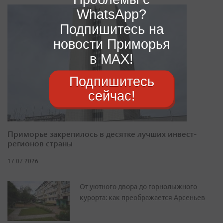
WhatsApp?
Подпишитесь на
новости Приморья
в MAX!
Подпишитесь
сейчас!
Приморье закрепилось в десятке лучших инвест-
регионов страны
17.07.2026
От уютного двора до горнолыжного
курорта: как преображается Арсеньев