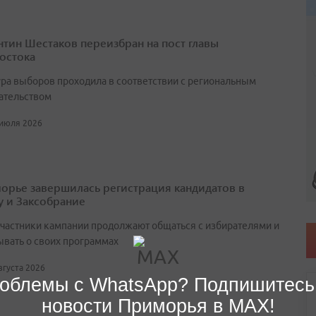
нтин Шестаков переизбран на пост главы
остока
ра выборов проходила в соответствии с региональным
ательством
 июля 2026
орье завершилась регистрация кандидатов в
у и Заксобрание
участники кампании продолжают общаться с избирателями и
ывать о своих программах
августа 2026
облемы с WhatsApp? Подпишитесь
новости Приморья в MAX!