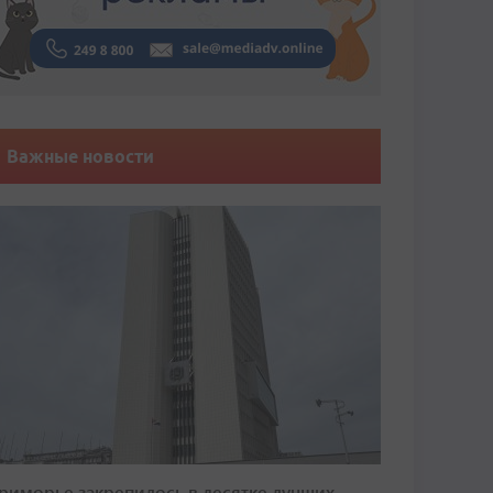
Важные новости
риморье закрепилось в десятке лучших