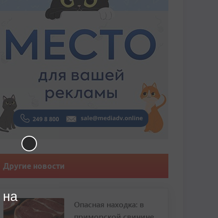
Другие новости
 на
Опасная находка: в
приморской свинине