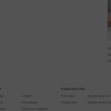
«
в
н
и
Издательство
во
Спорт
Реклама
Архив газеты 
ка
Интервью
Редакция
Архив новост
ика
Город на ладони