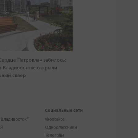
Сердце Патрокла» забилось:
о Владивостоке открыли
овый сквер
Социальные сети
"Владивосток"
vkontakte
ей
Одноклассники
Телеграм