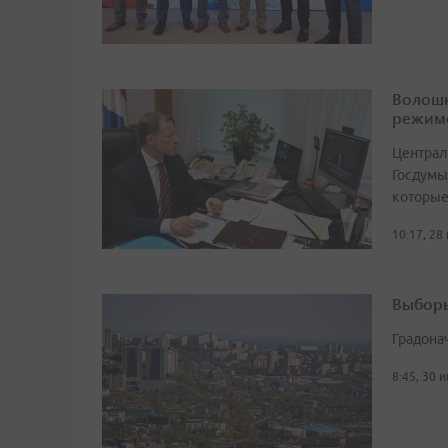
Волошк
режим
Централ
Госдумы
которые
10:17, 28
Выборы
Градона
8:45, 30 