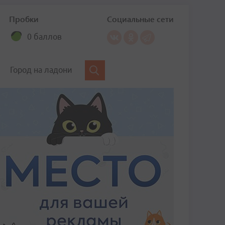
Пробки
Социальные сети
0 баллов
Город на ладони