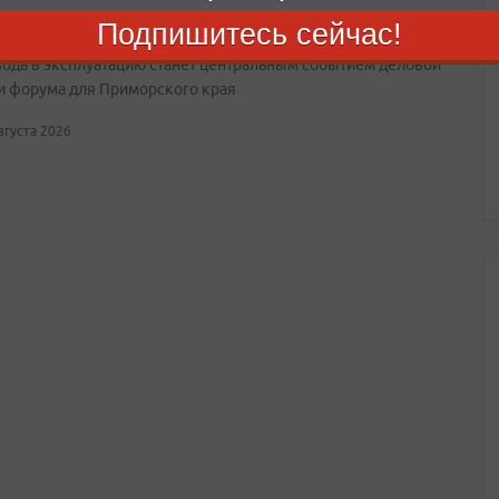
лично примет участие в запуске НЗМУ на ВЭФ
Подпишитесь сейчас!
вода в эксплуатацию станет центральным событием деловой
и форума для Приморского края
августа 2026