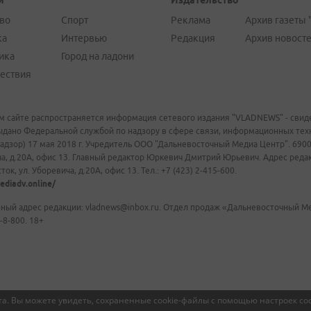
и
Издательство
во
Спорт
Реклама
Архив газеты 
ка
Интервью
Редакция
Архив новост
ика
Город на ладони
ествия
м сайте распространяется информация сетевого издания "VLADNEWS" - свиде
ыдано Федеральной службой по надзору в сфере связи, информационных те
адзор) 17 мая 2018 г. Учредитель ООО "Дальневосточный Медиа Центр". 69009
а, д.20А, офис 13. Главный редактор Юркевич Дмитрий Юрьевич. Адрес редакц
ок, ул. Уборевича, д.20А, офис 13. Тел.: +7 (423) 2-415-600.
ediadv.online/
ный адрес редакции: vladnews@inbox.ru. Отдел продаж «Дальневосточный Мед
-8-800. 18+
а. Вы можете увидеть, сохраненные cookie-файлы с помощью настроек coo