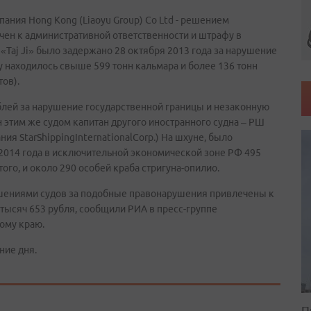
мпания Hong Kong (Liaoyu Group) Co Ltd - решением
чен к административной ответственности и штрафу в
«Taj Ji» было задержано 28 октября 2013 года за нарушение
у находилось свыше 599 тонн кальмара и более 136 тонн
ов).
блей за нарушение государственной границы и незаконную
этим же судом капитан другого иностранного судна – РШ
ия StarShippingInternationalCorp.) На шхуне, было
2014 года в исключительной экономической зоне РФ 495
ого, и около 290 особей краба стригуна-опилио.
шениями судов за подобные правонарушения привлечены к
 тысяч 653 рубля, сообщили РИА в пресс-группе
ому краю.
ние дня.
П