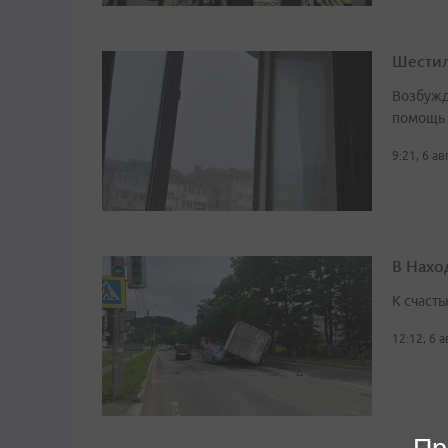
Шестил
Возбужд
помощь
9:21, 6 а
В Нахо
К счасть
12:12, 6 