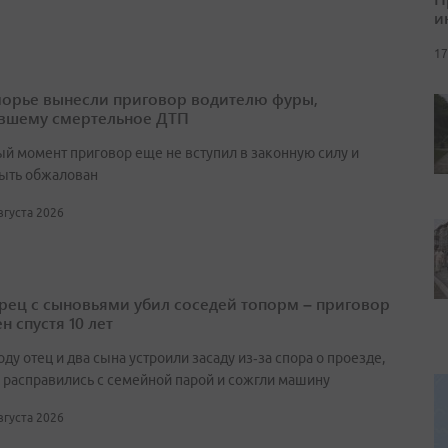
и
17
орье вынесли приговор водителю фуры,
вшему смертельное ДТП
ый момент приговор еще не вступил в законную силу и
ыть обжалован
августа 2026
ец с сыновьями убил соседей топорм – приговор
н спустя 10 лет
оду отец и два сына устроили засаду из‑за спора о проезде,
 расправились с семейной парой и сожгли машину
августа 2026