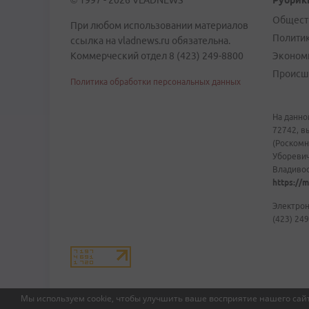
© 1997 - 2026 VLADNEWS
Рубрик
Общест
При любом использовании материалов
Полити
ссылка на vladnews.ru обязательна.
Коммерческий отдел 8 (423) 249-8800
Эконом
Происш
Политика обработки персональных данных
На данно
72742, в
(Роскомн
Уборевич
Владивост
https://m
Электрон
(423) 249
Мы используем cookie, чтобы улучшить ваше восприятие нашего сайт