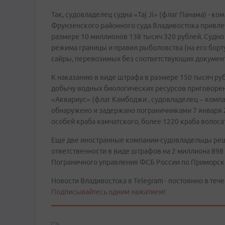
Так, судовладелец судна «Taj Ji» (флаг Панама) - ко
Фрунзенского районного суда Владивостока привле
размере 10 миллионов 138 тысяч 320 рублей. Судно 
режима границы и правил рыболовства (на его борт
сайры, перевозимых без соответствующих документ
К наказанию в виде штрафа в размере 150 тысяч ру
добычу водных биологических ресурсов приговорен 
«Аквариус» (флаг Камбоджи , судовладелец – компан
обнаружено и задержано пограничниками 7 января 
особей краба камчатского, более 1220 краба волосат
Еще две иностранные компании-судовладельцы ре
ответственности в виде штрафов на 2 миллиона 898
Пограничного управления ФСБ России по Приморск
Новости Владивостока в Telegram - постоянно в тече
Подписывайтесь одним нажатием!