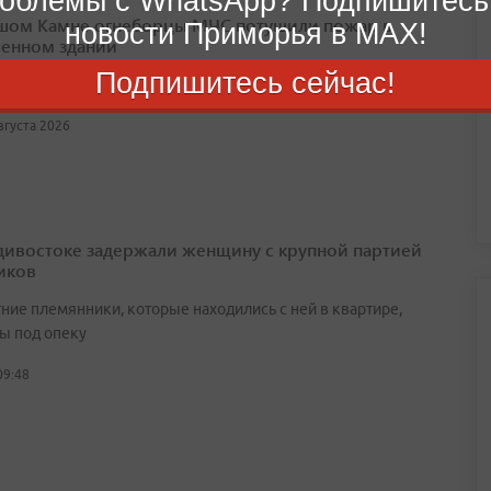
облемы с WhatsApp? Подпишитесь
шом Камне огнеборцы МЧС потушили пожар в
новости Приморья в MAX!
енном здании
Подпишитесь сейчас!
лощадь возгорания составила около 160 квадратных метров
августа 2026
дивостоке задержали женщину с крупной партией
иков
ние племянники, которые находились с ней в квартире,
ы под опеку
09:48