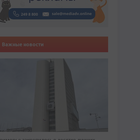
Важные новости
риморье закрепилось в десятке лучших