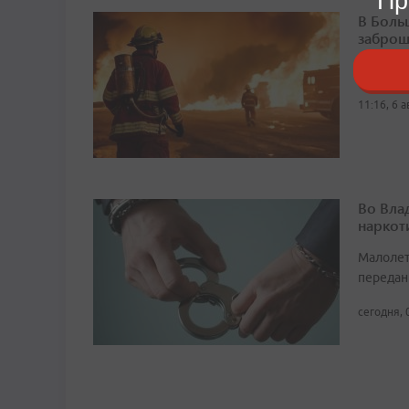
Пр
В Боль
заброш
Общая п
11:16, 6 
Во Вла
наркот
Малолет
передан
сегодня, 