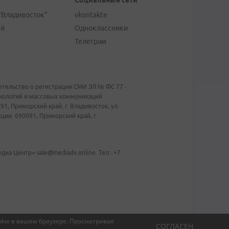
Социальные сети
"Владивосток"
vkontakte
ей
Одноклассники
Телеграм
тельство о регистрации СМИ ЭЛ № ФС 77 -
хнологий и массовых коммуникаций
1, Приморский край, г. Владивосток, ул.
ии: 690091, Приморский край, г.
иа Центр» sale@mediadv.online. Тел.: +7
kie в вашем браузере.
Просматривая
СОГЛАСЕН