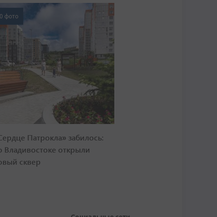
0 фото
Сердце Патрокла» забилось:
о Владивостоке открыли
овый сквер