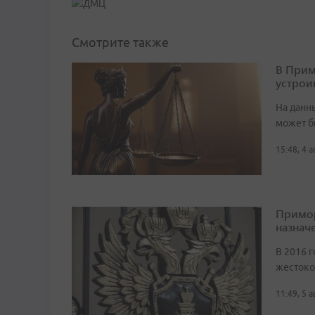
Смотрите также
В Прим
устрои
На данн
может б
15:48, 4 
Примор
назначе
В 2016 г
жестоко
11:49, 5 