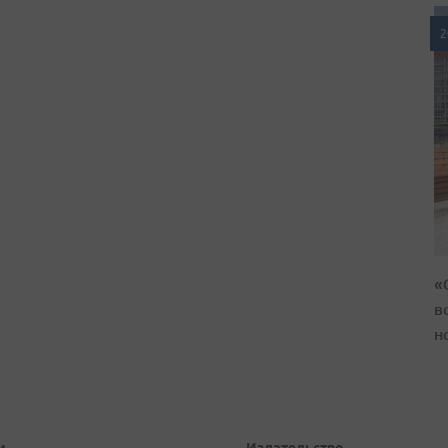
2
«
в
н