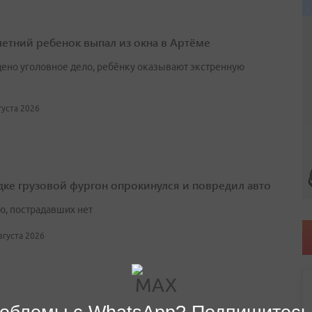
етний ребенок выпал из окна в Артёме
ено уголовное дело, ребёнку оказывают экстренную
вгуста 2026
дке грузовой фургон опрокинулся и повредил авто
ю, пострадавших нет
августа 2026