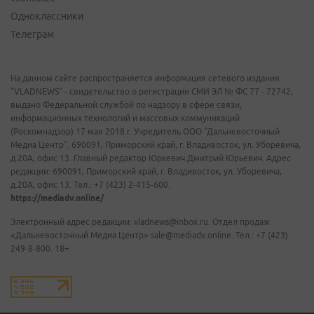
Одноклассники
Телеграм
На данном сайте распространяется информация сетевого издания
"VLADNEWS" - свидетельство о регистрации СМИ ЭЛ № ФС 77 - 72742,
выдано Федеральной службой по надзору в сфере связи,
информационных технологий и массовых коммуникаций
(Роскомнадзор) 17 мая 2018 г. Учредитель ООО "Дальневосточный
Медиа Центр". 690091, Приморский край, г. Владивосток, ул. Уборевича,
д.20А, офис 13. Главный редактор Юркевич Дмитрий Юрьевич. Адрес
редакции: 690091, Приморский край, г. Владивосток, ул. Уборевича,
д.20А, офис 13. Тел.: +7 (423) 2-415-600.
https://mediadv.online/
Электронный адрес редакции: vladnews@inbox.ru. Отдел продаж
«Дальневосточный Медиа Центр» sale@mediadv.online. Тел.: +7 (423)
249-8-800. 18+