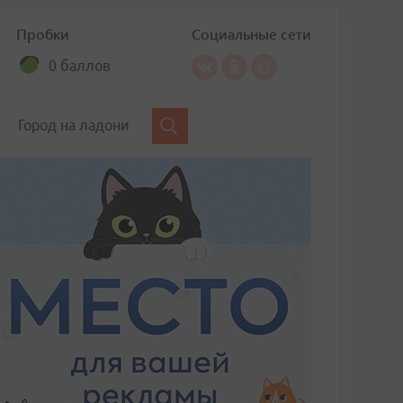
Пробки
Социальные сети
0 баллов
Город на ладони