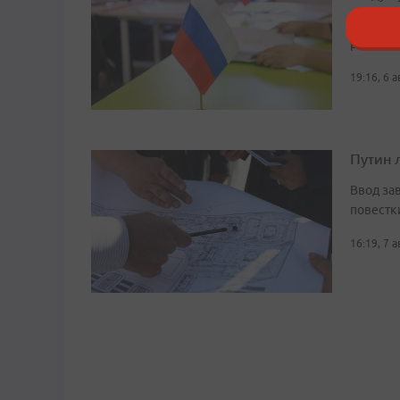
Сейчас 
рассказ
19:16, 6 
Путин 
Ввод за
повестк
16:19, 7 