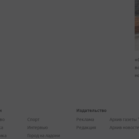
«
в
н
и
Издательство
во
Спорт
Реклама
Архив газеты 
ка
Интервью
Редакция
Архив новост
ика
Город на ладони