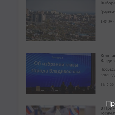
Выборы
Градона
8:45, 30 
Конста
Владив
Процеду
законод
11:10, 30
Пр
В Прим
Госдум