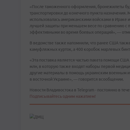
«После таможенного оформления, бронежилеты бу
транспортировки до конечного пункта назначения. 
использовалась американскими войсками в Ираке и
лучшей защиты при меньшем весе по сравнению с 
эффективными во время боевых операций», — отме
В ведомстве также напомнили, что ранее США также 
камуфляжных курток, а 400 коробок марлевых бинтов
«Эта поставка является частью пакета помощи СШ
млн, в которую также входят наборы первой медици
другие материалы в помощь украинским военным и 
в восточной Украине», — говорится всообщении.
Новости Владивостока в Telegram - постоянно в тече
Подписывайтесь одним нажатием!