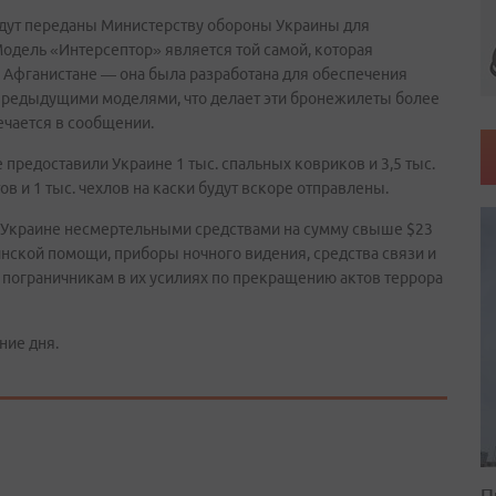
дут переданы Министерству обороны Украины для
Модель «Интерсептор» является той самой, которая
 Афганистане — она была разработана для обеспечения
предыдущими моделями, что делает эти бронежилеты более
чается в сообщении.
предоставили Украине 1 тыс. спальных ковриков и 3,5 тыс.
 и 1 тыс. чехлов на каски будут вскоре отправлены.
А Украине несмертельными средствами на сумму свыше $23
нской помощи, приборы ночного видения, средства связи и
пограничникам в их усилиях по прекращению актов террора
ние дня.
П