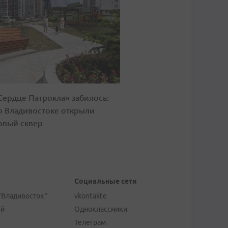
Сердце Патрокла» забилось:
о Владивостоке открыли
овый сквер
Социальные сети
"Владивосток"
vkontakte
ей
Одноклассники
Телеграм