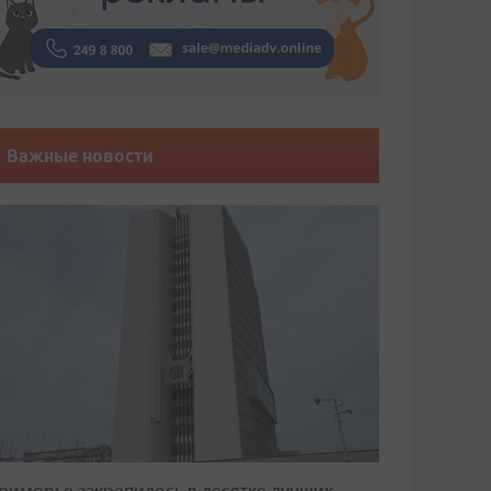
Важные новости
риморье закрепилось в десятке лучших