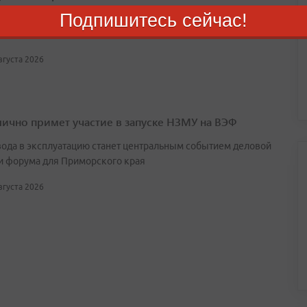
Подпишитесь сейчас!
участники кампании продолжают общаться с избирателями и
ывать о своих программах
августа 2026
лично примет участие в запуске НЗМУ на ВЭФ
вода в эксплуатацию станет центральным событием деловой
и форума для Приморского края
августа 2026