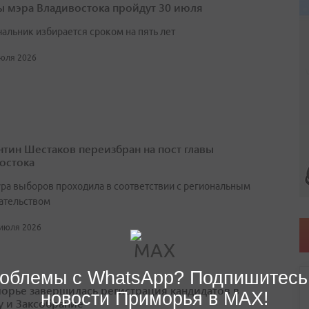
 мэра Владивостока пройдут 30 июля
чальник избирается сроком на пять лет
июля 2026
нтин Шестаков переизбран на пост главы
остока
ра выборов проходила в соответствии с региональным
ательством
 июля 2026
облемы с WhatsApp? Подпишитесь
орье завершилась регистрация кандидатов в
новости Приморья в MAX!
у и Заксобрание