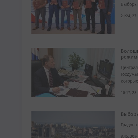
Выборы 
21:24, 27
Волошк
режим
Централ
Госдумы
которые
10:17, 28
Выборы
Градона
8:45, 30 