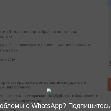
нтин Шестаков переизбран на пост главы
остока
ра выборов проходила в соответствии с региональным
ательством
 июля 2026
орье завершилась регистрация кандидатов в
у и Заксобрание
участники кампании продолжают общаться с избирателями и
ывать о своих программах
облемы с WhatsApp? Подпишитесь
августа 2026