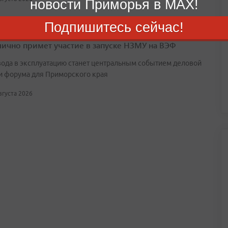
новости Приморья в MAX!
Подпишитесь сейчас!
лично примет участие в запуске НЗМУ на ВЭФ
вода в эксплуатацию станет центральным событием деловой
и форума для Приморского края
августа 2026