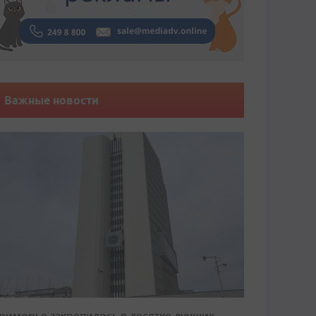
Важные новости
риморье закрепилось в десятке лучших