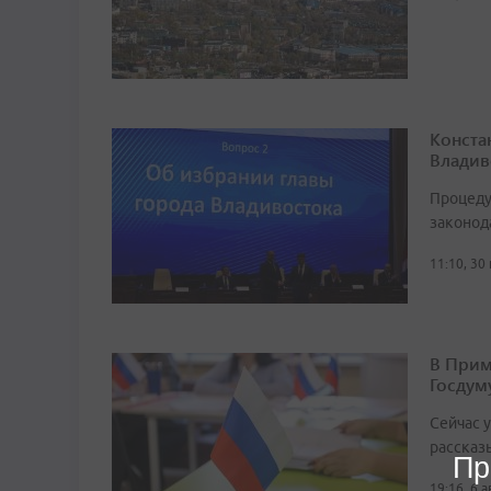
Конста
Владив
Процеду
законод
11:10, 30
В Прим
Госдум
Сейчас 
рассказ
Пр
19:16, 6 