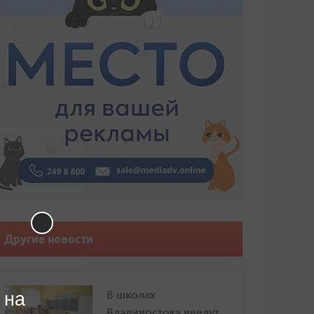
Другие новости
В школах
 на
Владивостока введут