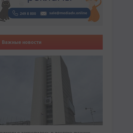
Важные новости
риморье закрепилось в десятке лучших