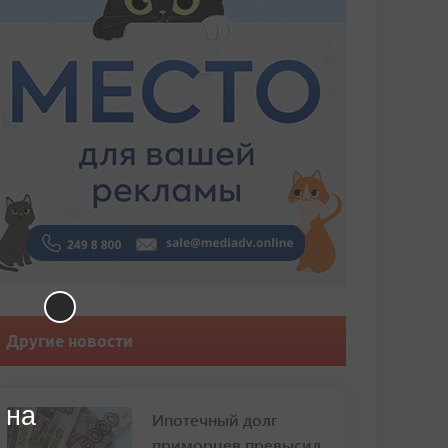
Другие новости
 на
Ипотечный долг
приморцев превысил