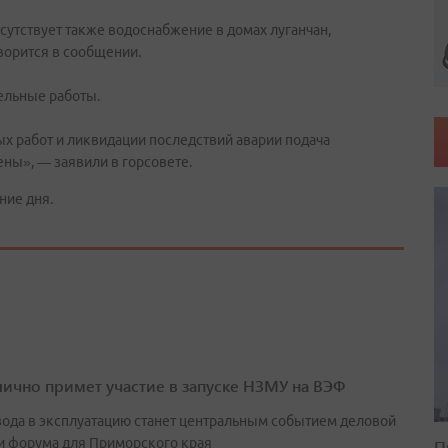
тсутствует также водоснабжение в домах луганчан,
ворится в сообщении.
ельные работы.
 работ и ликвидации последствий аварии подача
ны», — заявили в горсовете.
ние дня.
лично примет участие в запуске НЗМУ на ВЭФ
вода в эксплуатацию станет центральным событием деловой
и форума для Приморского края
П