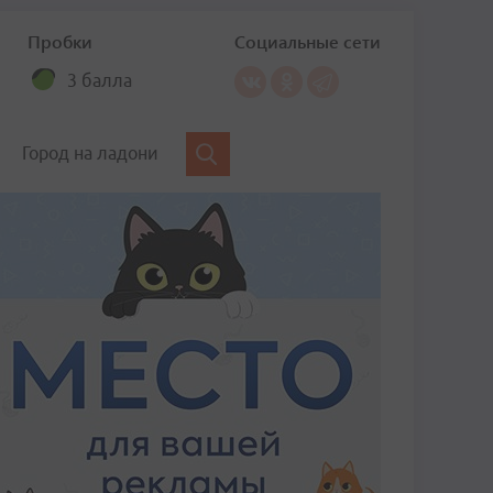
Пробки
Социальные сети
3 балла
Город на ладони