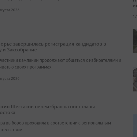
и
августа 2026
17
орье завершилась регистрация кандидатов в
у и Заксобрание
участники кампании продолжают общаться с избирателями и
ывать о своих программах
августа 2026
нтин Шестаков переизбран на пост главы
остока
ра выборов проходила в соответствии с региональным
ательством