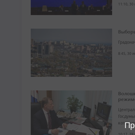
11:10, 30
Выборы
Градона
8:45, 30 
Волошк
режим
Централ
Госдумы
которые
Пр
10:17, 28