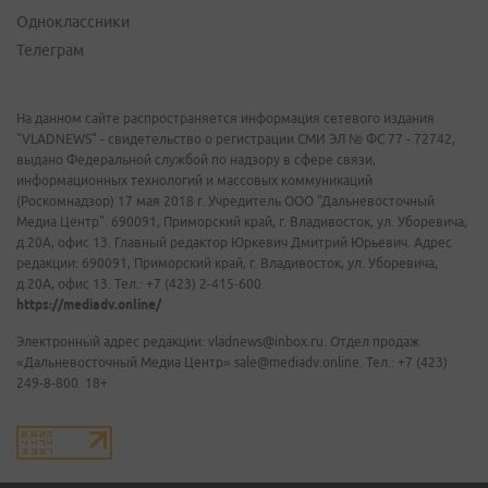
Одноклассники
Телеграм
На данном сайте распространяется информация сетевого издания
"VLADNEWS" - свидетельство о регистрации СМИ ЭЛ № ФС 77 - 72742,
выдано Федеральной службой по надзору в сфере связи,
информационных технологий и массовых коммуникаций
(Роскомнадзор) 17 мая 2018 г. Учредитель ООО "Дальневосточный
Медиа Центр". 690091, Приморский край, г. Владивосток, ул. Уборевича,
д.20А, офис 13. Главный редактор Юркевич Дмитрий Юрьевич. Адрес
редакции: 690091, Приморский край, г. Владивосток, ул. Уборевича,
д.20А, офис 13. Тел.: +7 (423) 2-415-600.
https://mediadv.online/
Электронный адрес редакции: vladnews@inbox.ru. Отдел продаж
«Дальневосточный Медиа Центр» sale@mediadv.online. Тел.: +7 (423)
249-8-800. 18+