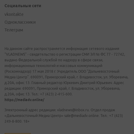
Социальные сети
vkontakte
Одноклассники
Телеграм
На данном сайте распространяется информация сетевого издания
"VLADNEWS" - свидетельство о регистрации СМИ ЭЛ № ФС 77 - 72742,
выдано Федеральной службой по надзору в сфере связи,
информационных технологий и массовых коммуникаций
(Роскомнадзор) 17 мая 2018 г. Учредитель ООО "Дальневосточный
Медиа Центр". 690091, Приморский край, г. Владивосток, ул. Уборевича,
д.20А, офис 13. Главный редактор Юркевич Дмитрий Юрьевич. Адрес
редакции: 690091, Приморский край, г. Владивосток, ул. Уборевича,
д.20А, офис 13. Тел.: +7 (423) 2-415-600.
https://mediadv.online/
Электронный адрес редакции: vladnews@inbox.ru. Отдел продаж
«Дальневосточный Медиа Центр» sale@mediadv.online. Тел.: +7 (423)
249-8-800. 18+