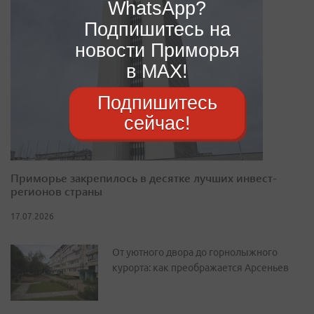
WhatsApp?
Подпишитесь на
новости Приморья
в MAX!
Подпишитесь
сейчас!
Приморье закрепилось в десятке лучших инвест-
регионов страны
17.07.2026
От уютного двора до горнолыжного
курорта: как преображается Арсеньев