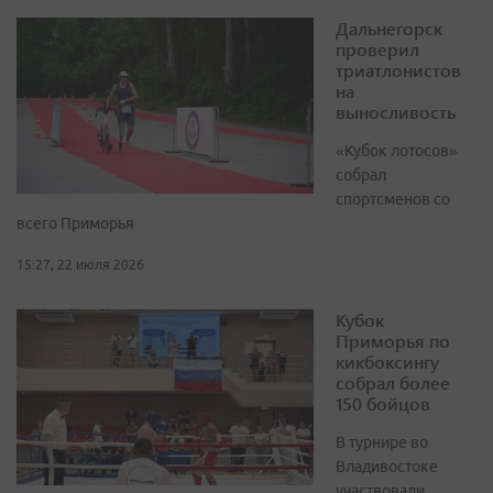
Дальнегорск
проверил
триатлонистов
на
выносливость
«Кубок лотосов»
собрал
спортсменов со
всего Приморья
15:27, 22 июля 2026
Кубок
Приморья по
кикбоксингу
собрал более
150 бойцов
В турнире во
Владивостоке
участвовали