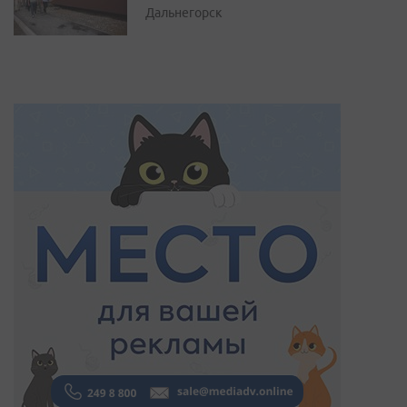
Дальнегорск