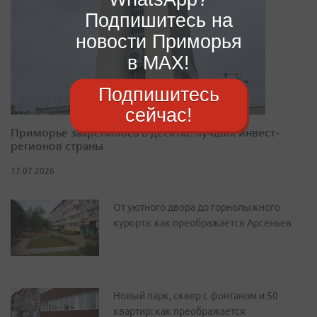
Подпишитесь на
новости Приморья
в MAX!
Подпишитесь
сейчас!
Приморье закрепилось в десятке лучших инвест-
регионов страны
17.07.2026
От уютного двора до горнолыжного
курорта: как преображается Арсеньев
Новый парк, сквер с фонтаном и 50
квартир: как преображается