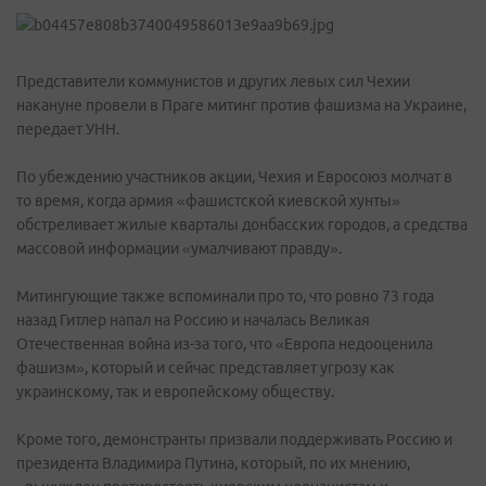
Представители коммунистов и других левых сил Чехии
накануне провели в Праге митинг против фашизма на Украине,
передает УНН.
По убеждению участников акции, Чехия и Евросоюз молчат в
то время, когда армия «фашистской киевской хунты»
обстреливает жилые кварталы донбасских городов, а средства
массовой информации «умалчивают правду».
Митингующие также вспоминали про то, что ровно 73 года
назад Гитлер напал на Россию и началась Великая
Отечественная война из-за того, что «Европа недооценила
фашизм», который и сейчас представляет угрозу как
украинскому, так и европейскому обществу.
Кроме того, демонстранты призвали поддерживать Россию и
президента Владимира Путина, который, по их мнению,