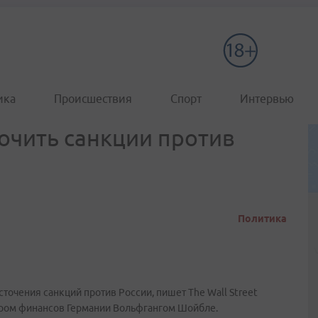
ика
Происшествия
Спорт
Интервью
очить санкции против
Политика
очения санкций против России, пишет The Wall Street
стром финансов Германии Вольфгангом Шойбле.