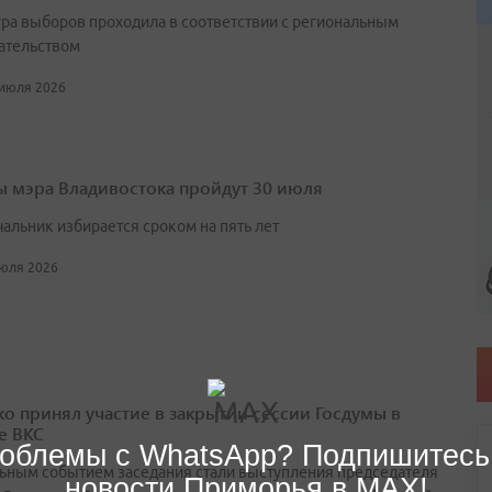
ра выборов проходила в соответствии с региональным
ательством
 июля 2026
 мэра Владивостока пройдут 30 июля
чальник избирается сроком на пять лет
июля 2026
о принял участие в закрытии сессии Госдумы в
е ВКС
облемы с WhatsApp? Подпишитесь
ьным событием заседания стали выступления председателя
новости Приморья в MAX!