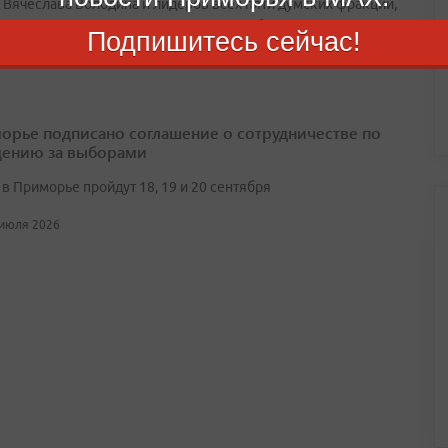
 Вячеслава Володина и лидеров всех пяти думских фракций,
 представили отчеты о проделанной работе
Подпишитесь сейчас!
 июля 2026
орье подписано соглашение о сотрудничестве по
ению за выборами
в Приморье пройдут 18, 19 и 20 сентября
 июля 2026