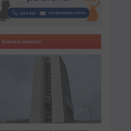
Важные новости
риморье закрепилось в десятке лучших