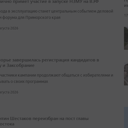
лично примет участие в запуске НЗМУ на ВЭФ
и
вода в эксплуатацию станет центральным событием деловой
17
и форума для Приморского края
августа 2026
орье завершилась регистрация кандидатов в
у и Заксобрание
участники кампании продолжают общаться с избирателями и
ывать о своих программах
августа 2026
нтин Шестаков переизбран на пост главы
остока