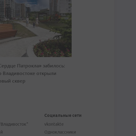
Сердце Патрокла» забилось:
о Владивостоке открыли
овый сквер
Социальные сети
"Владивосток"
vkontakte
ей
Одноклассники