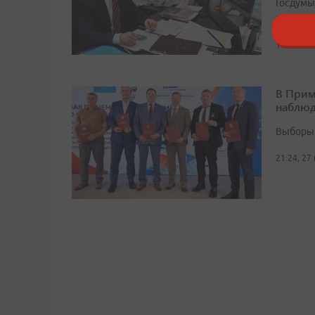
Госдумы
которые
10:17, 28
В Прим
наблюд
Выборы 
21:24, 27