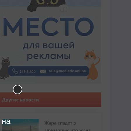
Другие новости
 на
Жара спадет в
Приморье: что ждет