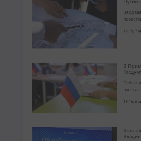
Путин 
Ввод за
повестк
16:19, 7 
В Прим
Госдум
Сейчас 
рассказ
19:16, 6 
Конста
Владив