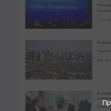
Процеду
законод
11:10, 30
Выборы
Градона
8:45, 30 
Волошк
режим
Пр
Централ