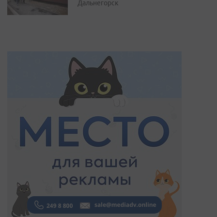
Дальнегорск