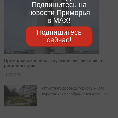
Подпишитесь на
новости Приморья
в MAX!
Подпишитесь
сейчас!
Приморье закрепилось в десятке лучших инвест-
регионов страны
17.07.2026
От уютного двора до горнолыжного
курорта: как преображается Арсеньев