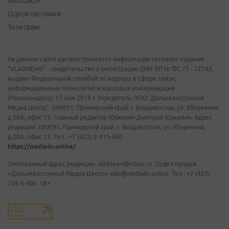
vkontakte
Одноклассники
Телеграм
На данном сайте распространяется информация сетевого издания
"VLADNEWS" - свидетельство о регистрации СМИ ЭЛ № ФС 77 - 72742,
выдано Федеральной службой по надзору в сфере связи,
информационных технологий и массовых коммуникаций
(Роскомнадзор) 17 мая 2018 г. Учредитель ООО "Дальневосточный
Медиа Центр". 690091, Приморский край, г. Владивосток, ул. Уборевича,
д.20А, офис 13. Главный редактор Юркевич Дмитрий Юрьевич. Адрес
редакции: 690091, Приморский край, г. Владивосток, ул. Уборевича,
д.20А, офис 13. Тел.: +7 (423) 2-415-600.
https://mediadv.online/
Электронный адрес редакции: vladnews@inbox.ru. Отдел продаж
«Дальневосточный Медиа Центр» sale@mediadv.online. Тел.: +7 (423)
249-8-800. 18+