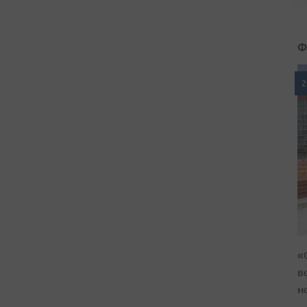
Ф
2
«
в
н