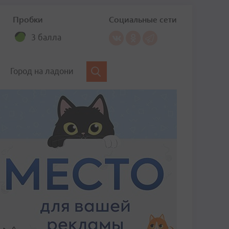
Пробки
Социальные сети
3 балла
Город на ладони