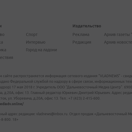
и
Издательство
во
Спорт
Реклама
Архив газеты 
ка
Интервью
Редакция
Архив новост
ика
Город на ладони
ествия
м сайте распространяется информация сетевого издания "VLADNEWS" - свиде
ыдано Федеральной службой по надзору в сфере связи, информационных те
адзор) 17 мая 2018 г. Учредитель ООО "Дальневосточный Медиа Центр". 69009
а, д.20А, офис 13. Главный редактор Юркевич Дмитрий Юрьевич. Адрес редакц
ок, ул. Уборевича, д.20А, офис 13. Тел.: +7 (423) 2-415-600.
ediadv.online/
ный адрес редакции: vladnews@inbox.ru. Отдел продаж «Дальневосточный Мед
-8-800. 18+