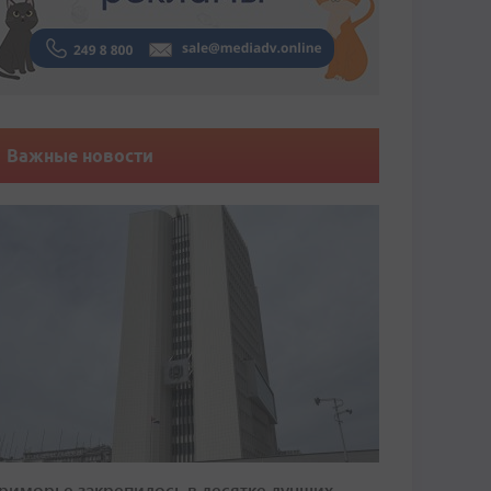
Важные новости
риморье закрепилось в десятке лучших