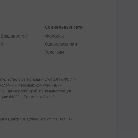
Социальные сети
"Владивосток"
vkontakte
ей
Одноклассники
Телеграм
тельство о регистрации СМИ ЭЛ № ФС 77 -
хнологий и массовых коммуникаций
1, Приморский край, г. Владивосток, ул.
ии: 690091, Приморский край, г.
иа Центр» sale@mediadv.online. Тел.: +7