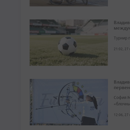
Владив
междун
Турнир п
21:02, 27
Владив
первен
София М
«блочный
12:06, 27