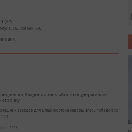
1 (АГ).
лука, 66, Ловрен, 69.
ние дня.
спидвея во Владивостоке: «Восток» удерживает
 строчку
омашних заездов для Владивостока завершилась победой со
4:23
 июля 2026
П