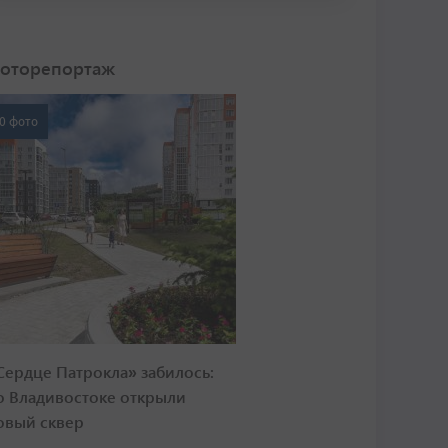
оторепортаж
0 фото
Сердце Патрокла» забилось:
о Владивостоке открыли
овый сквер