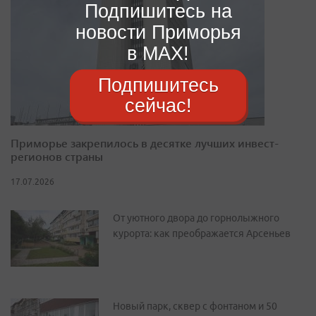
Подпишитесь на
новости Приморья
в MAX!
Подпишитесь
сейчас!
Приморье закрепилось в десятке лучших инвест-
регионов страны
17.07.2026
От уютного двора до горнолыжного
курорта: как преображается Арсеньев
Новый парк, сквер с фонтаном и 50