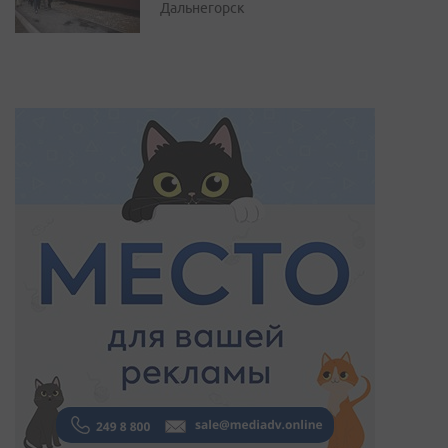
Дальнегорск