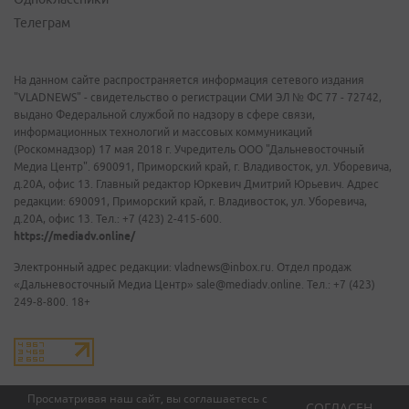
Телеграм
На данном сайте распространяется информация сетевого издания
"VLADNEWS" - свидетельство о регистрации СМИ ЭЛ № ФС 77 - 72742,
выдано Федеральной службой по надзору в сфере связи,
информационных технологий и массовых коммуникаций
(Роскомнадзор) 17 мая 2018 г. Учредитель ООО "Дальневосточный
Медиа Центр". 690091, Приморский край, г. Владивосток, ул. Уборевича,
д.20А, офис 13. Главный редактор Юркевич Дмитрий Юрьевич. Адрес
редакции: 690091, Приморский край, г. Владивосток, ул. Уборевича,
д.20А, офис 13. Тел.: +7 (423) 2-415-600.
https://mediadv.online/
Электронный адрес редакции: vladnews@inbox.ru. Отдел продаж
«Дальневосточный Медиа Центр» sale@mediadv.online. Тел.: +7 (423)
249-8-800. 18+
Просматривая наш сайт, вы соглашаетесь с
СОГЛАСЕН