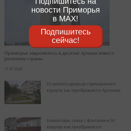
Подпишитесь на
новости Приморья
в MAX!
Подпишитесь
сейчас!
Приморье закрепилось в десятке лучших инвест-
регионов страны
17.07.2026
От уютного двора до горнолыжного
курорта: как преображается Арсеньев
Новый парк, сквер с фонтаном и 50
квартир: как преображается