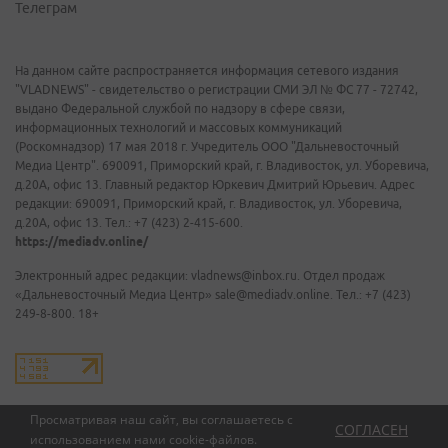
Телеграм
На данном сайте распространяется информация сетевого издания
"VLADNEWS" - свидетельство о регистрации СМИ ЭЛ № ФС 77 - 72742,
выдано Федеральной службой по надзору в сфере связи,
информационных технологий и массовых коммуникаций
(Роскомнадзор) 17 мая 2018 г. Учредитель ООО "Дальневосточный
Медиа Центр". 690091, Приморский край, г. Владивосток, ул. Уборевича,
д.20А, офис 13. Главный редактор Юркевич Дмитрий Юрьевич. Адрес
редакции: 690091, Приморский край, г. Владивосток, ул. Уборевича,
д.20А, офис 13. Тел.: +7 (423) 2-415-600.
https://mediadv.online/
Электронный адрес редакции: vladnews@inbox.ru. Отдел продаж
«Дальневосточный Медиа Центр» sale@mediadv.online. Тел.: +7 (423)
249-8-800. 18+
Просматривая наш сайт, вы соглашаетесь с
СОГЛАСЕН
использованием нами
cookie-файлов
.