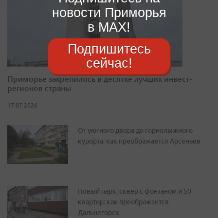
новости Приморья
в MAX!
Подпишитесь
сейчас!
Приморье закрепилось в десятке лучших инвест-
регионов страны
17.07.2026
От уютного двора до горнолыжного
курорта: как преображается Арсеньев
Новый парк, сквер с фонтаном и 50
квартир: как преображается
Дальнегорск