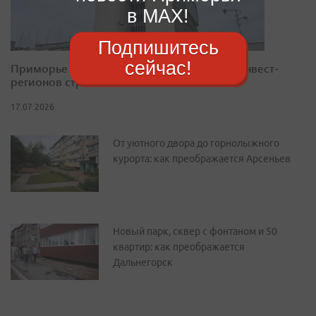
в MAX!
Подпишитесь
сейчас!
Приморье закрепилось в десятке лучших инвест-
регионов страны
17.07.2026
От уютного двора до горнолыжного
курорта: как преображается Арсеньев
Новый парк, сквер с фонтаном и 50
квартир: как преображается
Дальнегорск