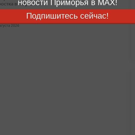
новости Приморья в MAX!
ростка в лифте
Подпишитесь сейчас!
авшему школьнику были причинены телесные повреждения
августа 2026