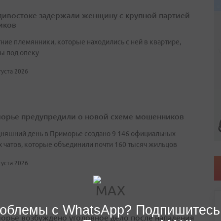
дивостоке задержали женщину с крупной партией
иков
ние племянники, которые находились с ней в квартире,
ы под опеку
вгуста 2026
орье предупредили о новой схеме мошенников
дняшний день в Приморье создано 9 146 официальных
 чатов, которые объединили почти 160 тысяч жильцов
вгуста 2026
облемы с WhatsApp? Подпишитесь
орье возбуждено уголовное дело после нападения