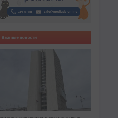
Важные новости
риморье закрепилось в десятке лучших