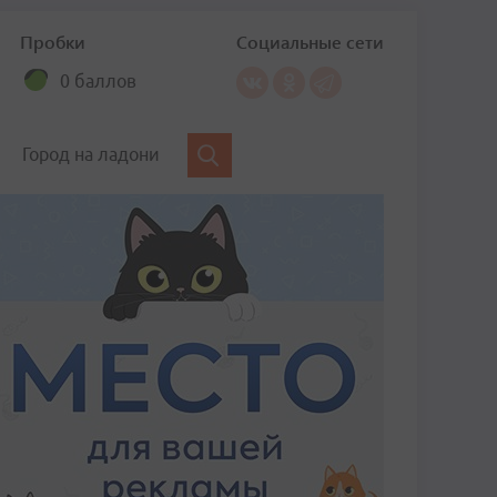
Пробки
Социальные сети
0 баллов
Город на ладони