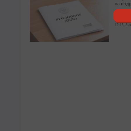
на под
Пострад
12:13, 8 