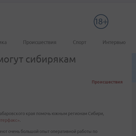
ика
Происшествия
Спорт
Интервью
могут сибирякам
Происшествия
Хабаровского края помочь южным регионам Сибири,
нтерфакс»
.
еют очень большой опыт оперативной работы по