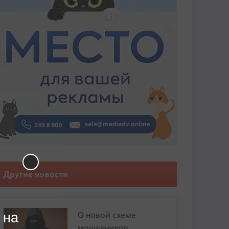
Другие новости
О новой схеме
 на
мошенников