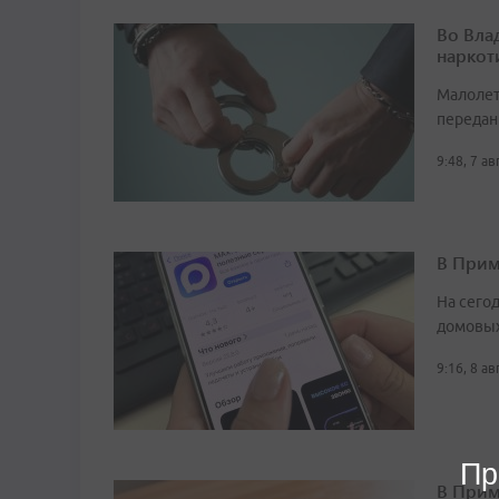
Во Вла
наркот
Малолет
передан
9:48, 7 а
В Прим
На сего
домовых
9:16, 8 а
Пр
В Прим