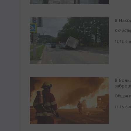
В Нахо
К счасть
12:12, 6 
В Боль
заброш
Общая п
11:16, 6 