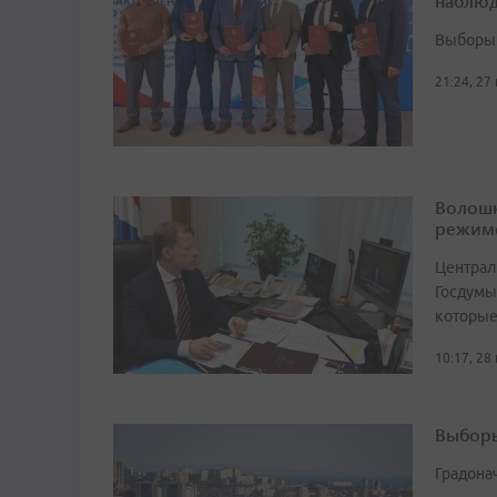
наблюд
Выборы 
21:24, 27
Волошк
режим
Централ
Госдумы
которые
10:17, 28
Выборы
Градона