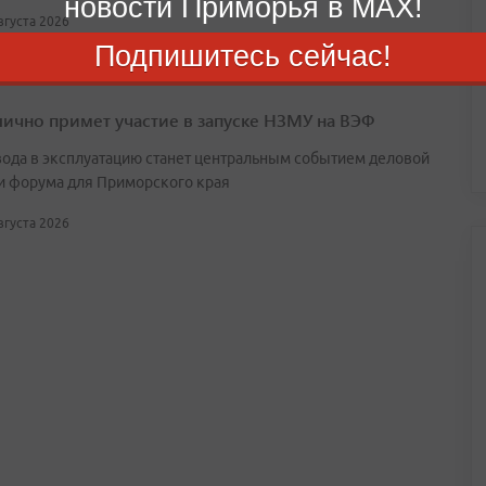
новости Приморья в MAX!
августа 2026
Подпишитесь сейчас!
лично примет участие в запуске НЗМУ на ВЭФ
вода в эксплуатацию станет центральным событием деловой
и форума для Приморского края
августа 2026