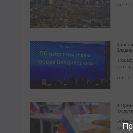
8:45, 30 
Конста
Владив
Процеду
законод
11:10, 30
В Прим
Госдум
Сейчас 
Пр
рассказ