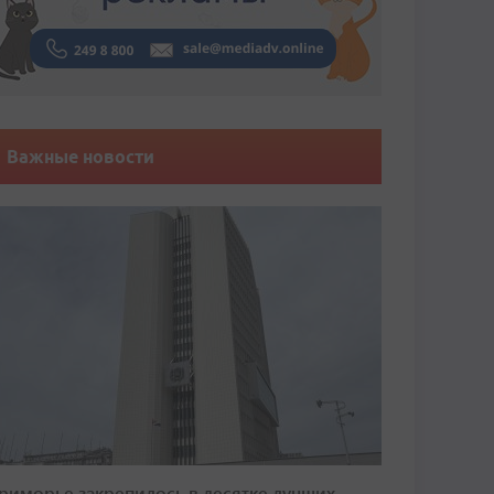
Важные новости
риморье закрепилось в десятке лучших