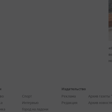
«
в
н
и
Издательство
во
Спорт
Реклама
Архив газеты 
ка
Интервью
Редакция
Архив новост
ика
Город на ладони