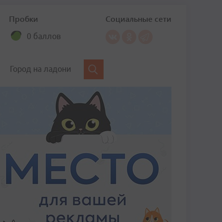
Пробки
Социальные сети
0 баллов
Город на ладони