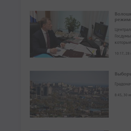
Волошк
режим
Централ
Госдумы
которые
10:17, 28
Выборы
Градона
8:45, 30 