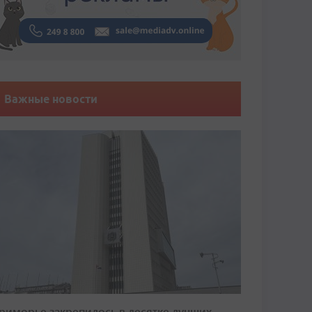
Важные новости
риморье закрепилось в десятке лучших