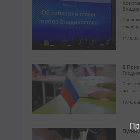
Конста
Владив
Процеду
законод
11:10, 30
В Прим
Госдум
Сейчас 
рассказ
19:16, 6 
Пр
Путин 