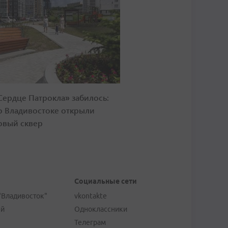
Сердце Патрокла» забилось:
о Владивостоке открыли
овый сквер
Социальные сети
"Владивосток"
vkontakte
ей
Одноклассники
Телеграм