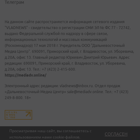
Телеграм
На данном сайте распространяется информация сетевого издания
"VLADNEWS" - свидетельство о регистрации СМИ ЭЛ № ФС 77 - 72742,
выдано Федеральной службой по надзору в сфере связи,
информационных технологий и массовых коммуникаций
(Роскомнадзор) 17 мая 2018 г. Учредитель ООО "Дальневосточный
Медиа Центр". 690091, Приморский край, г. Владивосток, ул. Уборевича,
д.20А, офис 13. Главный редактор Юркевич Дмитрий Юрьевич. Адрес
редакции: 690091, Приморский край, г. Владивосток, ул. Уборевича,
д.20А, офис 13. Тел.: +7 (423) 2-415-600.
https://mediadv.online/
Электронный адрес редакции: vladnews@inbox.ru. Отдел продаж
«Дальневосточный Медиа Центр» sale@mediadv.online. Тел.: +7 (423)
249-8-800. 18+
Просматривая наш сайт, вы соглашаетесь с
СОГЛАСЕН
использованием нами
cookie-файлов
.