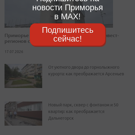
новости Приморья
в MAX!
Подпишитесь
Приморье закрепилось в десятке лучших инвест-
сейчас!
регионов страны
17.07.2026
От уютного двора до горнолыжного
курорта: как преображается Арсеньев
Новый парк, сквер с фонтаном и 50
квартир: как преображается
Дальнегорск