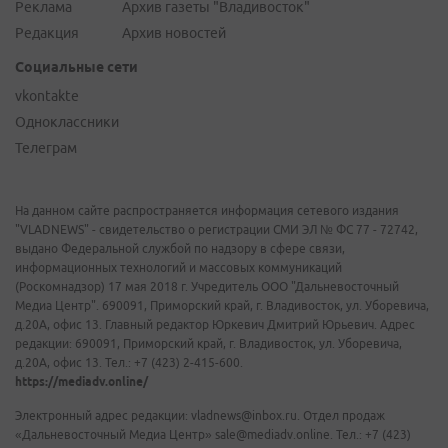
Реклама
Архив газеты "Владивосток"
Редакция
Архив новостей
Социальные сети
vkontakte
Одноклассники
Телеграм
На данном сайте распространяется информация сетевого издания
"VLADNEWS" - свидетельство о регистрации СМИ ЭЛ № ФС 77 - 72742,
выдано Федеральной службой по надзору в сфере связи,
информационных технологий и массовых коммуникаций
(Роскомнадзор) 17 мая 2018 г. Учредитель ООО "Дальневосточный
Медиа Центр". 690091, Приморский край, г. Владивосток, ул. Уборевича,
д.20А, офис 13. Главный редактор Юркевич Дмитрий Юрьевич. Адрес
редакции: 690091, Приморский край, г. Владивосток, ул. Уборевича,
д.20А, офис 13. Тел.: +7 (423) 2-415-600.
https://mediadv.online/
Электронный адрес редакции: vladnews@inbox.ru. Отдел продаж
«Дальневосточный Медиа Центр» sale@mediadv.online. Тел.: +7 (423)