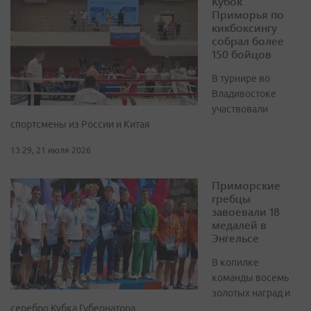
Кубок
Приморья по
кикбоксингу
собрал более
150 бойцов
В турнире во
Владивостоке
участвовали
спортсмены из России и Китая
13:29, 21 июля 2026
Приморские
гребцы
завоевали 18
медалей в
Энгельсе
В копилке
команды восемь
золотых наград и
серебро Кубка Губернатора