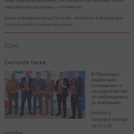
«Мне надевали наручники, а потом их ногой забивали, чтобы
защелкнулись до конца», — уточнил он.
Новости Владивостока в Telegram - постоянно в течение дня.
Подписывайтесь одним нажатием!
Смотрите также
В Приморье
подписано
соглашение о
сотрудничестве
по наблюдению
за выборами
Выборы в
Приморье пройдут
18, 19 и 20
сентября