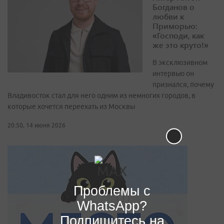
Богданов о
любви к
Приморью:
«Господи, как
же это круто!»
В эксклюзивном
интервью он
признался, почему
Владивосток стал для него одним из немногих городов, в
которые хочется переехать из Москвы
20:50, 14 июня 2026
Проблемы с
WhatsApp?
Подпишитесь на