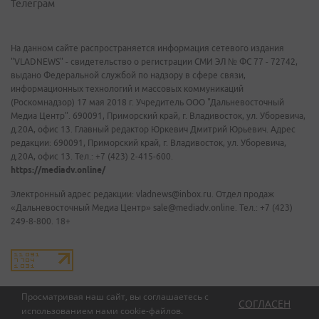
Телеграм
На данном сайте распространяется информация сетевого издания
"VLADNEWS" - свидетельство о регистрации СМИ ЭЛ № ФС 77 - 72742,
выдано Федеральной службой по надзору в сфере связи,
информационных технологий и массовых коммуникаций
(Роскомнадзор) 17 мая 2018 г. Учредитель ООО "Дальневосточный
Медиа Центр". 690091, Приморский край, г. Владивосток, ул. Уборевича,
д.20А, офис 13. Главный редактор Юркевич Дмитрий Юрьевич. Адрес
редакции: 690091, Приморский край, г. Владивосток, ул. Уборевича,
д.20А, офис 13. Тел.: +7 (423) 2-415-600.
https://mediadv.online/
Электронный адрес редакции: vladnews@inbox.ru. Отдел продаж
«Дальневосточный Медиа Центр» sale@mediadv.online. Тел.: +7 (423)
249-8-800. 18+
Просматривая наш сайт, вы соглашаетесь с
СОГЛАСЕН
использованием нами
cookie-файлов
.