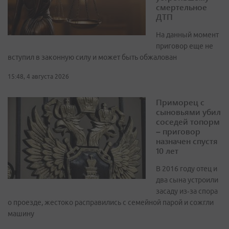
смертельное
ДТП
На данный момент
приговор еще не
вступил в законную силу и может быть обжалован
15:48, 4 августа 2026
Приморец с
сыновьями убил
соседей топорм
– приговор
назначен спустя
10 лет
В 2016 году отец и
два сына устроили
засаду из‑за спора
о проезде, жестоко расправились с семейной парой и сожгли
машину