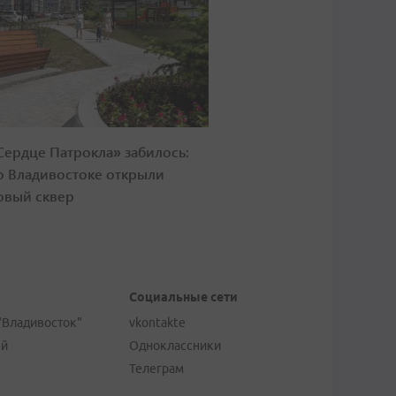
Сердце Патрокла» забилось:
о Владивостоке открыли
овый сквер
Социальные сети
"Владивосток"
vkontakte
ей
Одноклассники
Телеграм