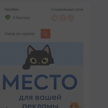
Пробки
Социальные сети
0 баллов
Город на ладони