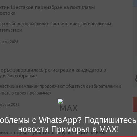
нтин Шестаков переизбран на пост главы
остока
ра выборов проходила в соответствии с региональным
ательством
 июля 2026
орье завершилась регистрация кандидатов в
у и Заксобрание
участники кампании продолжают общаться с избирателями и
ывать о своих программах
августа 2026
облемы с WhatsApp? Подпишитесь
новости Приморья в MAX!
лично примет участие в запуске НЗМУ на ВЭФ