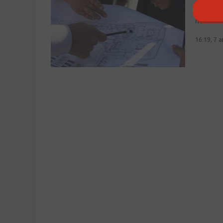
Ввод за
повестк
16:19, 7 