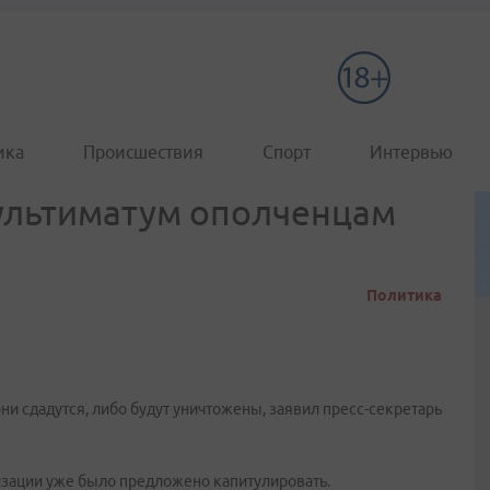
ика
Происшествия
Спорт
Интервью
ультиматум ополченцам
Политика
и сдадутся, либо будут уничтожены, заявил пресс-секретарь
изации уже было предложено капитулировать.