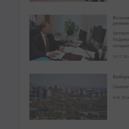
Волошк
режим
Централ
Госдумы
которые
10:17, 28
Выборы
Градона
8:45, 30 