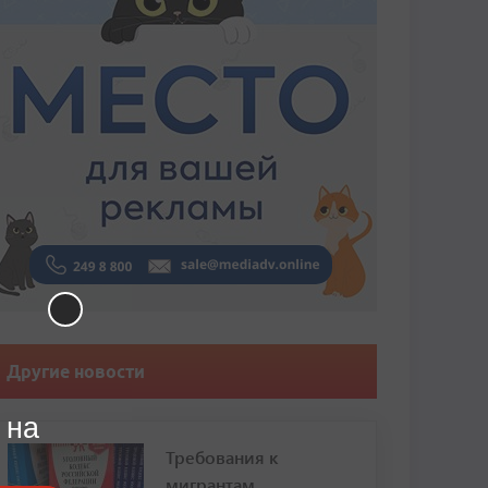
Другие новости
 на
Требования к
мигрантам