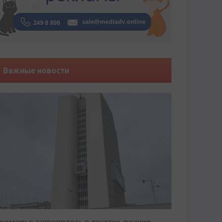
Важные новости
риморье закрепилось в десятке лучших