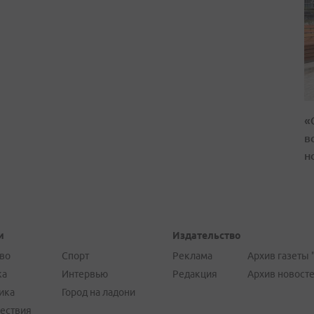
«
в
н
и
Издательство
во
Спорт
Реклама
Архив газеты 
ка
Интервью
Редакция
Архив новост
ика
Город на ладони
ествия