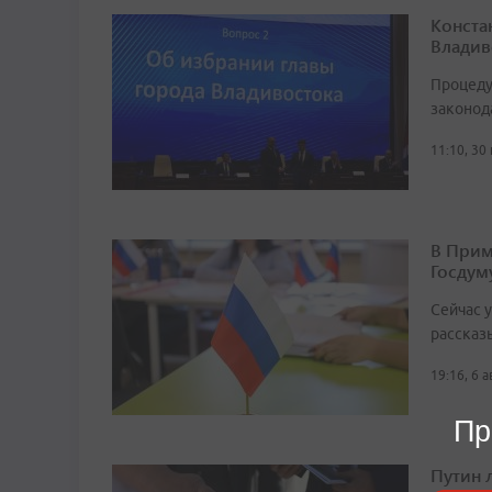
Конста
Владив
Процеду
законод
11:10, 30
В Прим
Госдум
Сейчас 
рассказ
19:16, 6 
Пр
Путин 