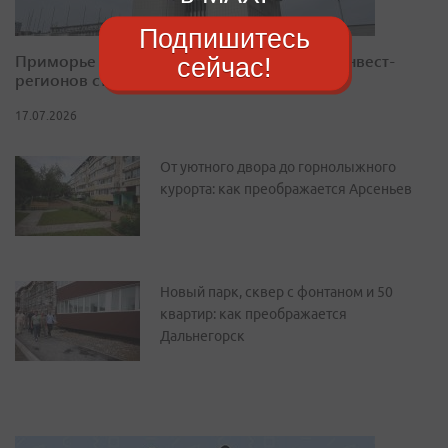
Подпишитесь
Приморье закрепилось в десятке лучших инвест-
сейчас!
регионов страны
17.07.2026
От уютного двора до горнолыжного
курорта: как преображается Арсеньев
Новый парк, сквер с фонтаном и 50
квартир: как преображается
Дальнегорск