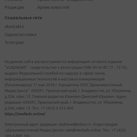
Редакция
Архив новостей
Социальные сети
vkontakte
Одноклассники
Телеграм
На данном сайте распространяется информация сетевого издания
"VLADNEWS" - свидетельство о регистрации СМИ ЭЛ № ФС 77 - 72742,
выдано Федеральной службой по надзору в сфере связи,
информационных технологий и массовых коммуникаций
(Роскомнадзор) 17 мая 2018 г. Учредитель ООО "Дальневосточный
Медиа Центр". 690091, Приморский край, г. Владивосток, ул. Уборевича,
д.20А, офис 13. Главный редактор Юркевич Дмитрий Юрьевич. Адрес
редакции: 690091, Приморский край, г. Владивосток, ул. Уборевича,
д.20А, офис 13. Тел.: +7 (423) 2-415-600.
https://mediadv.online/
Электронный адрес редакции: vladnews@inbox.ru. Отдел продаж
«Дальневосточный Медиа Центр» sale@mediadv.online. Тел.: +7 (423)
249-8-800. 18+