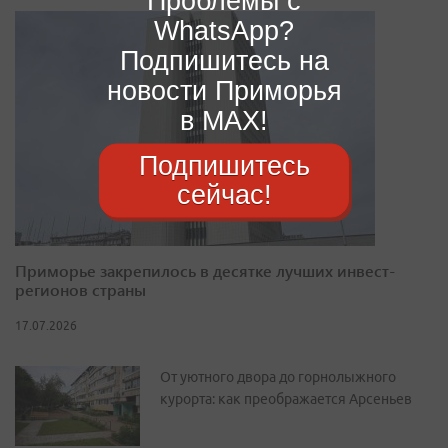
Проблемы с
WhatsApp?
Подпишитесь на
новости Приморья
в MAX!
Подпишитесь
сейчас!
Приморье закрепилось в десятке лучших инвест-
регионов страны
17.07.2026
От уютного двора до горнолыжного
курорта: как преображается Арсеньев