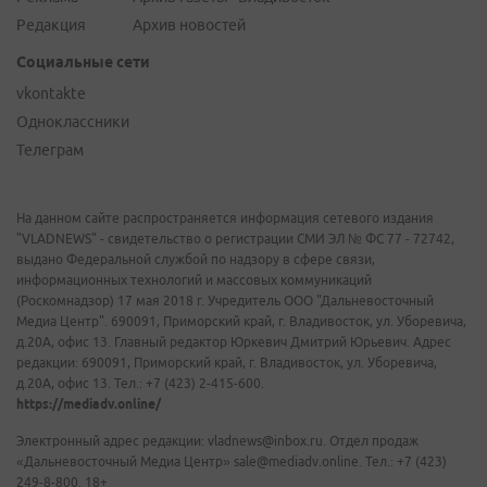
Редакция
Архив новостей
Социальные сети
vkontakte
Одноклассники
Телеграм
На данном сайте распространяется информация сетевого издания
"VLADNEWS" - свидетельство о регистрации СМИ ЭЛ № ФС 77 - 72742,
выдано Федеральной службой по надзору в сфере связи,
информационных технологий и массовых коммуникаций
(Роскомнадзор) 17 мая 2018 г. Учредитель ООО "Дальневосточный
Медиа Центр". 690091, Приморский край, г. Владивосток, ул. Уборевича,
д.20А, офис 13. Главный редактор Юркевич Дмитрий Юрьевич. Адрес
редакции: 690091, Приморский край, г. Владивосток, ул. Уборевича,
д.20А, офис 13. Тел.: +7 (423) 2-415-600.
https://mediadv.online/
Электронный адрес редакции: vladnews@inbox.ru. Отдел продаж
«Дальневосточный Медиа Центр» sale@mediadv.online. Тел.: +7 (423)
249-8-800. 18+