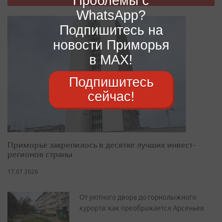
Проблемы с
WhatsApp?
Подпишитесь на
новости Приморья
в MAX!
Подпишитесь
сейчас!
Приморье закрепилось в десятке лучших инвест-
регионов страны
17.07.2026
От уютного двора до горнолыжного
курорта: как преображается Арсеньев