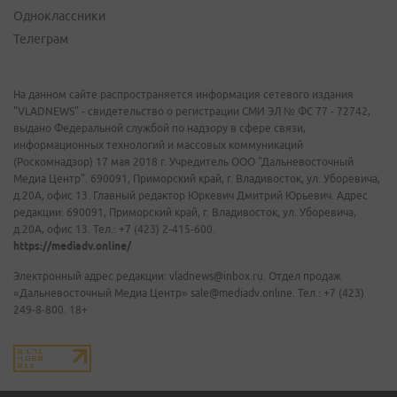
Одноклассники
Телеграм
На данном сайте распространяется информация сетевого издания
"VLADNEWS" - свидетельство о регистрации СМИ ЭЛ № ФС 77 - 72742,
выдано Федеральной службой по надзору в сфере связи,
информационных технологий и массовых коммуникаций
(Роскомнадзор) 17 мая 2018 г. Учредитель ООО "Дальневосточный
Медиа Центр". 690091, Приморский край, г. Владивосток, ул. Уборевича,
д.20А, офис 13. Главный редактор Юркевич Дмитрий Юрьевич. Адрес
редакции: 690091, Приморский край, г. Владивосток, ул. Уборевича,
д.20А, офис 13. Тел.: +7 (423) 2-415-600.
https://mediadv.online/
Электронный адрес редакции: vladnews@inbox.ru. Отдел продаж
«Дальневосточный Медиа Центр» sale@mediadv.online. Тел.: +7 (423)
249-8-800. 18+