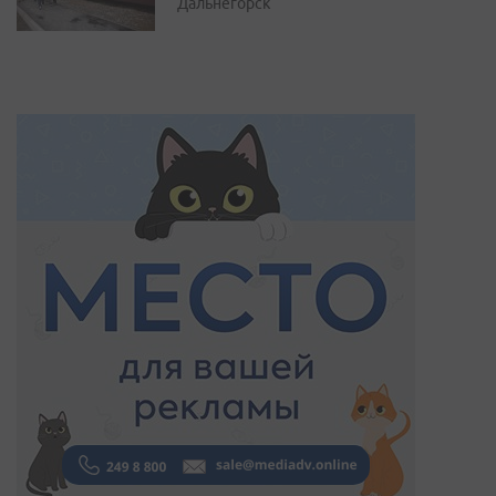
Дальнегорск