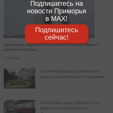
Подпишитесь на
новости Приморья
в MAX!
Подпишитесь
сейчас!
Приморье закрепилось в десятке лучших инвест-
регионов страны
17.07.2026
От уютного двора до горнолыжного
курорта: как преображается Арсеньев
Новый парк, сквер с фонтаном и 50
квартир: как преображается