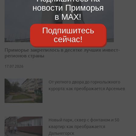
новости Приморья
в MAX!
Подпишитесь
сейчас!
Приморье закрепилось в десятке лучших инвест-
регионов страны
17.07.2026
От уютного двора до горнолыжного
курорта: как преображается Арсеньев
Новый парк, сквер с фонтаном и 50
квартир: как преображается
Дальнегорск