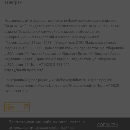
Телеграм
На данном сайте распространяется информация сетевого издания
"VLADNEWS" - свидетельство о регистрации СМИ ЭЛ № ФС 77 - 72742,
выдано Федеральной службой по надзору в сфере связи,
информационных технологий и массовых коммуникаций
(Роскомнадзор) 17 мая 2018 г. Учредитель ООО "Дальневосточный
Медиа Центр". 690091, Приморский край, г. Владивосток, ул. Уборевича,
д.20А, офис 13. Главный редактор Юркевич Дмитрий Юрьевич. Адрес
редакции: 690091, Приморский край, г. Владивосток, ул. Уборевича,
д.20А, офис 13. Тел.: +7 (423) 2-415-600.
https://mediadv.online/
Электронный адрес редакции: vladnews@inbox.ru. Отдел продаж
«Дальневосточный Медиа Центр» sale@mediadv.online. Тел.: +7 (423)
249-8-800. 18+
Просматривая наш сайт, вы соглашаетесь с
СОГЛАСЕН
использованием нами
cookie-файлов
.