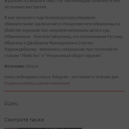
журналистка вошла в лифт, Рустам Махмудов произвел в нее
несколько выстрелов.
В мае прошлого года Генпрокуратура утвердила
обвинительное заключение в отношении пяти обвиняемых в
убийстве журналистки, направив материалы дела в суд.
Обвиняемым - Лом-Али Гайтукаеву, его племянникам Рустаму,
Ибрагиму и Джабраилу Махмудовым и Сергею
Хаджикурбанову - вменялось совершение преступлений по
статьям "Убийство" и "Незаконный оборот оружия".
Источник:
Utro.ru
Новости Владивостока в Telegram - постоянно в течение дня.
Подписывайтесь одним нажатием!
Смотрите также