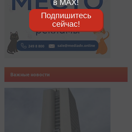
в MAX!
Подпишитесь
сейчас!
Важные новости