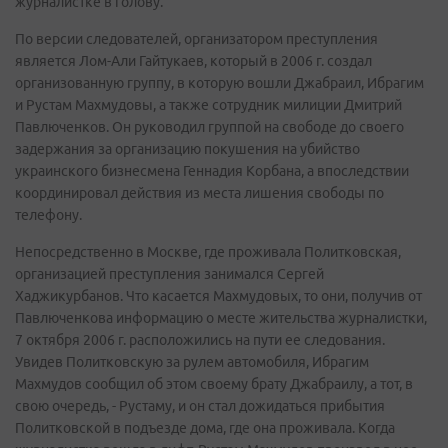
журналистке в голову.
По версии следователей, организатором преступления
является Лом-Али Гайтукаев, который в 2006 г. создал
организованную группу, в которую вошли Джабраил, Ибрагим
и Рустам Махмудовы, а также сотрудник милиции Дмитрий
Павлюченков. Он руководил группой на свободе до своего
задержания за организацию покушения на убийство
украинского бизнесмена Геннадия Корбана, а впоследствии
координировал действия из места лишения свободы по
телефону.
Непосредственно в Москве, где проживала Политковская,
организацией преступления занимался Сергей
Хаджикурбанов. Что касается Махмудовых, то они, получив от
Павлюченкова информацию о месте жительства журналистки,
7 октября 2006 г. расположились на пути ее следования.
Увидев Политковскую за рулем автомобиля, Ибрагим
Махмудов сообщил об этом своему брату Джабраилу, а тот, в
свою очередь, - Рустаму, и он стал дожидаться прибытия
Политковской в подъезде дома, где она проживала. Когда