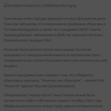
Присяжные в Мосгорсуде признали пятерых фигурантов дела -
Лом-Али Гайтукаева, его племянников Джабраила, Ибрагима и
Рустама Махмудовых, а также экс-сотрудника УБОП Сергея
Хаджикурбанова - виновными в убийстве журналистки Анны
Политковской, передает РБК.
Решение было принято путем голосования. Коллегия
находилась в совещательной комнате на протяжении трех с
половиной часов, а затем большинством голосов вынесла свой
вердикт.
Защита подсудимых уже заявила о том, что собирается
обжаловать приговор. "Конечно, мы обжалуем", - заявил РИА
"Новости" адвокат Муслим Джамалутдинов.
Обозреватель "Новой газеты" Анна Политковская была
застрелена в лифте собственного дома 7 октября 2006 года.
Убийца выпустил в нее четыре пули, одна из которых попала