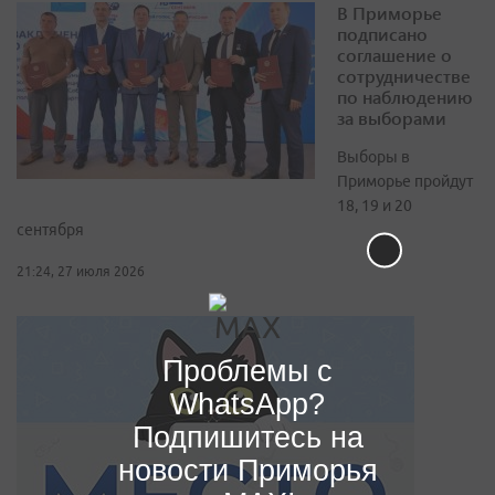
В Приморье
подписано
соглашение о
сотрудничестве
по наблюдению
за выборами
Выборы в
Приморье пройдут
18, 19 и 20
сентября
21:24, 27 июля 2026
Проблемы с
WhatsApp?
Подпишитесь на
новости Приморья