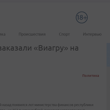
ика
Происшествия
Спорт
Интервью
заказали «Виагру» на
Политика
й назад появился лот министерства финансов республики