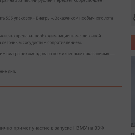
гра» на 353 тысячи рублей, передает корреспондент
вить 555 упаковок «Виагры». Заказчиком необычного лота
ли, что препарат необходим пациентам с легочной
м легочным сосудистым сопротивлением.
 им виагра рекомендована по жизненным показаниям» —
ние дня.
лично примет участие в запуске НЗМУ на ВЭФ
П