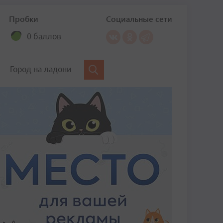
Пробки
Социальные сети
0 баллов
Город на ладони