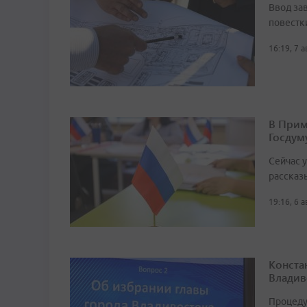
Ввод за
повестк
16:19, 7 
В Прим
Госдум
Сейчас 
рассказ
19:16, 6 
Конста
Владив
Процеду