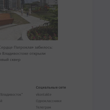
Сердце Патрокла» забилось:
о Владивостоке открыли
овый сквер
Социальные сети
"Владивосток"
vkontakte
ей
Одноклассники
Телеграм