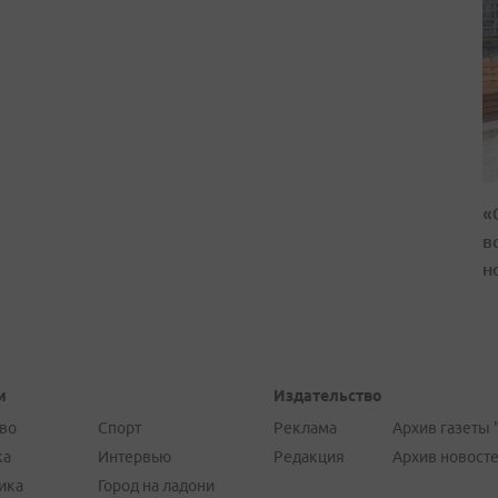
«
в
н
и
Издательство
во
Спорт
Реклама
Архив газеты 
ка
Интервью
Редакция
Архив новост
ика
Город на ладони