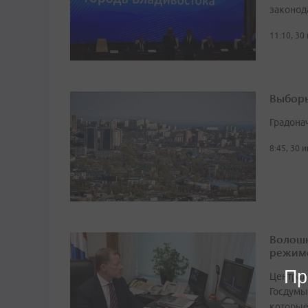
законод
11:10, 30
Выборы
Градона
8:45, 30 
Волошк
режим
Пр
Централ
Госдумы
которые