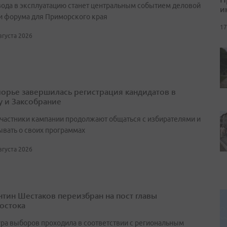
вода в эксплуатацию станет центральным событием деловой
и
и форума для Приморского края
17
августа 2026
орье завершилась регистрация кандидатов в
у и Заксобрание
участники кампании продолжают общаться с избирателями и
ывать о своих программах
августа 2026
нтин Шестаков переизбран на пост главы
остока
ра выборов проходила в соответствии с региональным