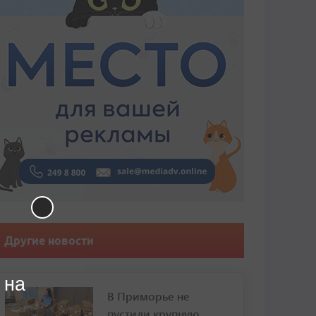
Другие новости
 на
В Приморье не
пустили крупную