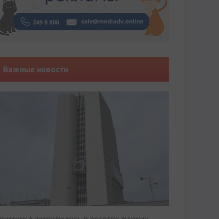
Важные новости
риморье закрепилось в десятке лучших