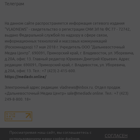
Телеграм
На данном сайте распространяется информация сетевого издания
"VLADNEWS" - свидетельство о регистрации СМИ ЭЛ № ФС 77 - 72742,
выдано Федеральной службой по надзору в сфере связи,
информационных технологий и массовых коммуникаций
(Роскомнадзор) 17 мая 2018 г. Учредитель ООО "Дальневосточный
Медиа Центр". 690091, Приморский край, г. Владивосток, ул. Уборевича,
д.20А, офис 13. Главный редактор Юркевич Дмитрий Юрьевич. Адрес
редакции: 690091, Приморский край, г. Владивосток, ул. Уборевича,
д.20А, офис 13. Тел.: +7 (423) 2-415-600.
https://mediadv.online/
Электронный адрес редакции: vladnews@inbox.ru. Отдел продаж
«Дальневосточный Медиа Центр» sale@mediadv.online. Тел.: +7 (423)
249-8-800. 18+
Просматривая наш сайт, вы соглашаетесь с
СОГЛАСЕН
использованием нами
cookie-файлов
.