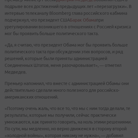
подрыве всех достижений предыдущих лет «перезагрузки». В
интервью телеканалу Bloomberg глава российского кабмина
подчеркнул, что президент США
Барак Обама
при
урегулировании возникшего в отношениях с Россией кризиса
мог бы проявить больше политического такта.
«Да, я считаю, что президент Обама мог бы проявить больше
политического такта при обсуждении этих вопросов, и ряд
решений, которые были приняты администрацией
Соединенных Штатов, меня разочаровывает», — отметил
Медведев.
Премьер напомнил, что вместе с администрацией Обамы они
действительно сделали много полезного для российско-
американских отношений.
«Поэтому очень жаль, что все то, что мы с ним тогда делали, те
результаты, которые мы получили, сейчас практически
умножаются, как принято говорить, на ноль этими решениями.
По сути, мы медленно, но верно движемся в сторону второй
«холодной войны», которая никому не нужна», — добавил