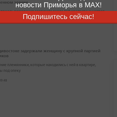
енном здании
новости Приморья в MAX!
лощадь возгорания составила около 160 квадратных метров
Подпишитесь сейчас!
августа 2026
дивостоке задержали женщину с крупной партией
иков
ние племянники, которые находились с ней в квартире,
ы под опеку
09:48