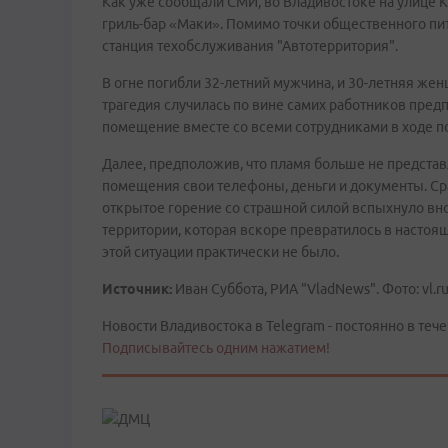
Как уже сообщали СМИ, во Владивостоке на улице К
гриль-бар «Маки». Помимо точки общественного пит
станция техобслуживания "Автотерритория".
В огне погибли 32-летний мужчина, и 30-летняя же
трагедия случилась по вине самих работников пр
помещение вместе со всеми сотрудниками в ходе п
Далее, предположив, что пламя больше не представ
помещения свои телефоны, деньги и документы. Сраз
открытое горение со страшной силой вспыхнуло вн
территории, которая вскоре превратилось в настоящи
этой ситуации практически не было.
Источник:
Иван Суббота, РИА "VladNews". Фото: vl.r
Новости Владивостока в Telegram - постоянно в тече
Подписывайтесь одним нажатием!