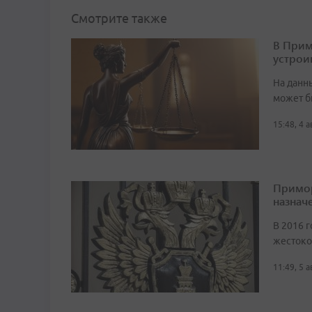
Смотрите также
В Прим
устрои
На данн
может б
15:48, 4 
Примор
назначе
В 2016 г
жестоко
11:49, 5 