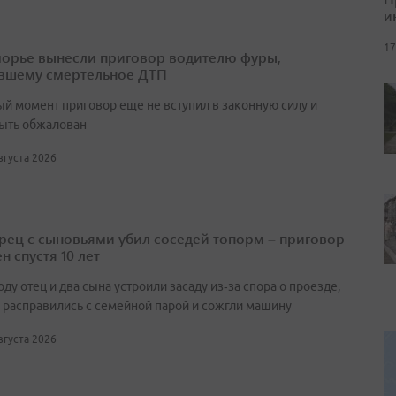
и
17
орье вынесли приговор водителю фуры,
вшему смертельное ДТП
ый момент приговор еще не вступил в законную силу и
ыть обжалован
августа 2026
ец с сыновьями убил соседей топорм – приговор
н спустя 10 лет
оду отец и два сына устроили засаду из‑за спора о проезде,
 расправились с семейной парой и сожгли машину
августа 2026