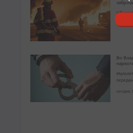
заброш
Общая п
11:16, 6 
Во Вла
наркот
Малолет
передан
сегодня, 