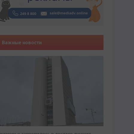
Важные новости
риморье закрепилось в десятке лучших