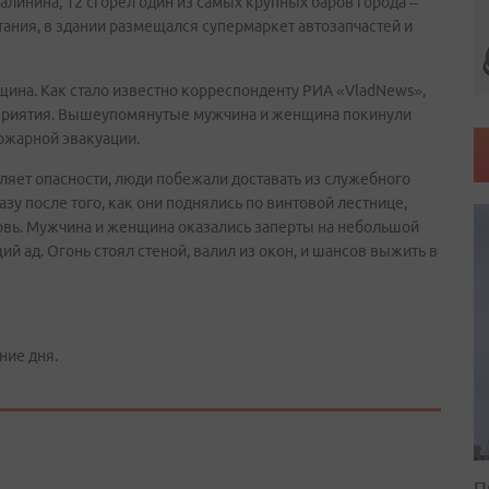
алинина, 12 сгорел один из самых крупных баров города –
ания, в здании размещался супермаркет автозапчастей и
нщина. Как стало известно корреспонденту РИА «VladNews»,
едприятия. Вышеупомянутые мужчина и женщина покинули
ожарной эвакуации.
ляет опасности, люди побежали доставать из служебного
у после того, как они поднялись по винтовой лестнице,
овь. Мужчина и женщина оказались заперты на небольшой
й ад. Огонь стоял стеной, валил из окон, и шансов выжить в
u
ние дня.
П