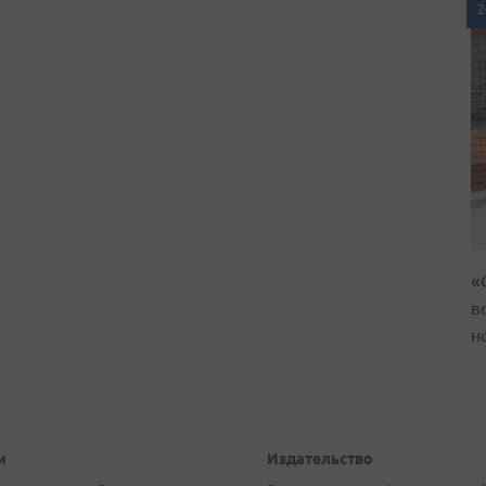
2
«
в
н
и
Издательство