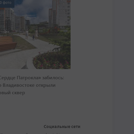
0 фото
Сердце Патрокла» забилось:
о Владивостоке открыли
овый сквер
Социальные сети