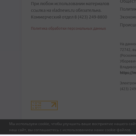
Общест
При любом использовании материалов
Полити
ссылка на vladnews.ru обязательна.
Коммерческий отдел 8 (423) 249-8800
Эконом
Происш
Политика обработки персональных данных
На данно
72742, в
(Роскомн
Уборевич
Владивост
https://m
Электрон
(423) 249
Мы используем cookie, чтобы улучшить ваше восприятие нашего сайт
наш сайт, вы соглашаетесь с использованием нами
cookie-файлов
.