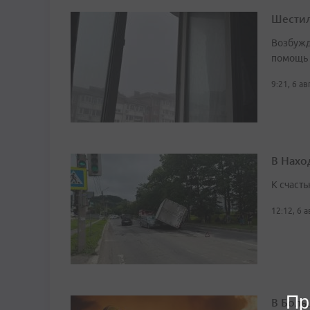
Шестил
Возбужд
помощь
9:21, 6 а
В Нахо
К счасть
12:12, 6 
Пр
В Боль