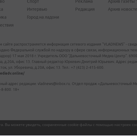
во
Спорт
Реклама
Архив газеты 
ка
Интервью
Редакция
Архив новост
ика
Город на ладони
ествия
м сайте распространяется информация сетевого издания "VLADNEWS" - свиде
ыдано Федеральной службой по надзору в сфере связи, информационных те
адзор) 17 мая 2018 г. Учредитель ООО "Дальневосточный Медиа Центр". 69009
а, д.20А, офис 13. Главный редактор Юркевич Дмитрий Юрьевич. Адрес редакц
ок, ул. Уборевича, д.20А, офис 13. Тел.: +7 (423) 2-415-600.
ediadv.online/
ный адрес редакции: vladnews@inbox.ru. Отдел продаж «Дальневосточный Мед
-8-800. 18+
а. Вы можете увидеть, сохраненные cookie-файлы с помощью настроек coo