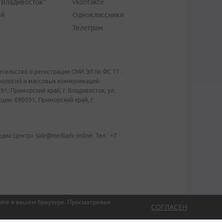
"Владивосток"
vkontakte
ей
Одноклассники
Телеграм
тельство о регистрации СМИ ЭЛ № ФС 77 -
хнологий и массовых коммуникаций
1, Приморский край, г. Владивосток, ул.
ии: 690091, Приморский край, г.
иа Центр» sale@mediadv.online. Тел.: +7
kie в вашем браузере.
Просматривая
СОГЛАСЕН