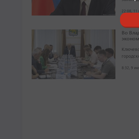
22:08, 11
Во Вла
эконом
Ключево
городск
8:32, 9 и