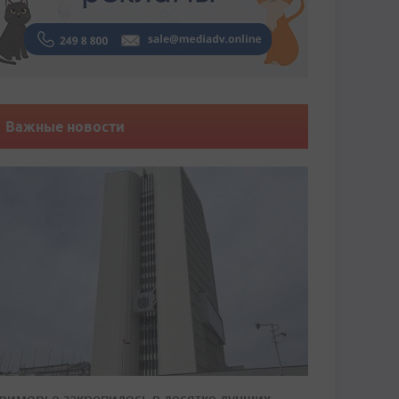
Важные новости
риморье закрепилось в десятке лучших