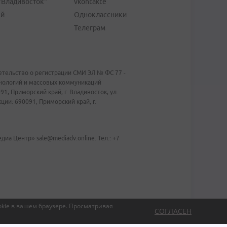
"Владивосток"
vkontakte
ей
Одноклассники
Телеграм
тельство о регистрации СМИ ЭЛ № ФС 77 -
хнологий и массовых коммуникаций
1, Приморский край, г. Владивосток, ул.
ии: 690091, Приморский край, г.
иа Центр» sale@mediadv.online. Тел.: +7
kie в вашем браузере.
Просматривая
СОГЛАСЕН