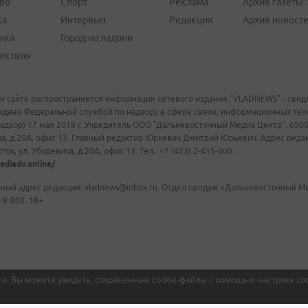
во
Спорт
Реклама
Архив газеты 
ка
Интервью
Редакция
Архив новост
ика
Город на ладони
ествия
м сайте распространяется информация сетевого издания "VLADNEWS" - свиде
ыдано Федеральной службой по надзору в сфере связи, информационных те
адзор) 17 мая 2018 г. Учредитель ООО "Дальневосточный Медиа Центр". 69009
а, д.20А, офис 13. Главный редактор Юркевич Дмитрий Юрьевич. Адрес редакц
ок, ул. Уборевича, д.20А, офис 13. Тел.: +7 (423) 2-415-600.
ediadv.online/
ный адрес редакции: vladnews@inbox.ru. Отдел продаж «Дальневосточный Мед
-8-800. 18+
а. Вы можете увидеть, сохраненные cookie-файлы с помощью настроек coo