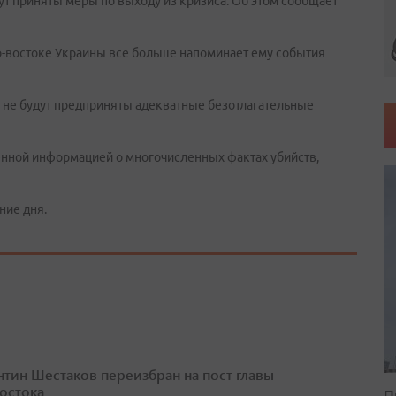
дут приняты меры по выходу из кризиса. Об этом сообщает
о-востоке Украины все больше напоминает ему события
ли не будут предприняты адекватные безотлагательные
енной информацией о многочисленных фактах убийств,
ние дня.
нтин Шестаков переизбран на пост главы
остока
П