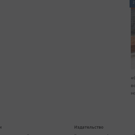
2
«
в
н
и
Издательство