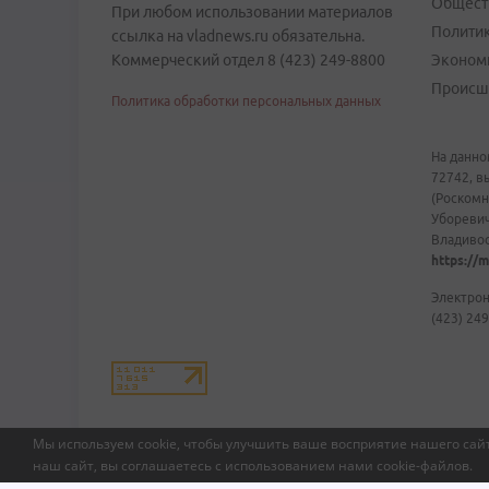
Общест
При любом использовании материалов
Полити
ссылка на vladnews.ru обязательна.
Коммерческий отдел 8 (423) 249-8800
Эконом
Происш
Политика обработки персональных данных
На данно
72742, в
(Роскомн
Уборевич
Владивост
https://m
Электрон
(423) 249
Мы используем cookie, чтобы улучшить ваше восприятие нашего сайт
наш сайт, вы соглашаетесь с использованием нами
cookie-файлов
.