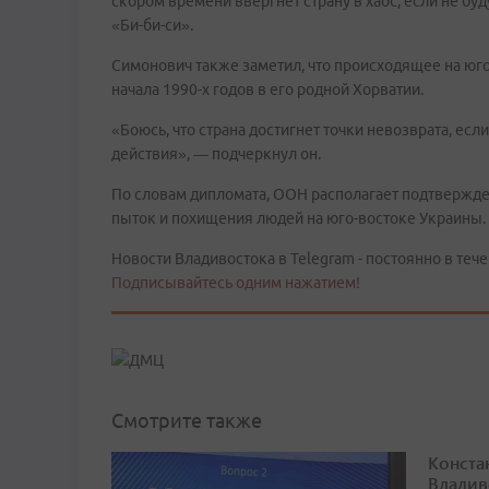
скором времени ввергнет страну в хаос, если не бу
«Би-би-си».
Симонович также заметил, что происходящее на юг
начала 1990-х годов в его родной Хорватии.
«Боюсь, что страна достигнет точки невозврата, ес
действия», — подчеркнул он.
По словам дипломата, ООН располагает подтвержд
пыток и похищения людей на юго-востоке Украины.
Новости Владивостока в Telegram - постоянно в тече
Подписывайтесь одним нажатием!
Смотрите также
Конста
Владив