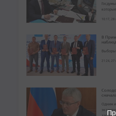
Госдумы
которые
10:17, 28
В Прим
наблюд
Выборы 
21:24, 27
Солодо
сначал
Одним и
экзамен
Пр
законод