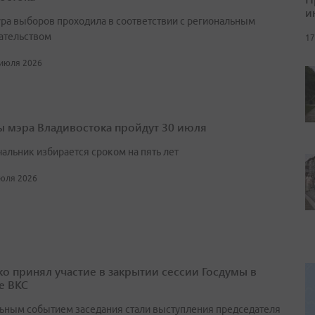
и
ра выборов проходила в соответствии с региональным
ательством
17
 июля 2026
 мэра Владивостока пройдут 30 июля
чальник избирается сроком на пять лет
июля 2026
о принял участие в закрытии сессии Госдумы в
е ВКС
ьным событием заседания стали выступления председателя