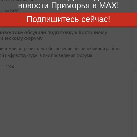
новости Приморья в MAX!
 июля 2026
Подпишитесь сейчас!
дивостоке обсудили подготовку к Восточному
ическому форуму
й темой встречи стало обеспечение бесперебойной работы
ой инфраструктуры в дни проведения форума
юля 2026