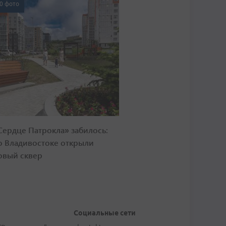
0 фото
Сердце Патрокла» забилось:
о Владивостоке открыли
овый сквер
Социальные сети