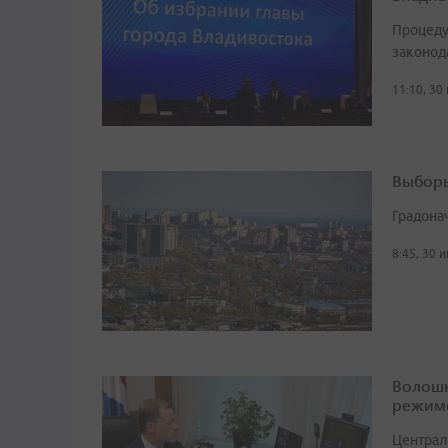
Процеду
законод
11:10, 30
Выборы
Градона
8:45, 30 
Волошк
режим
Централ