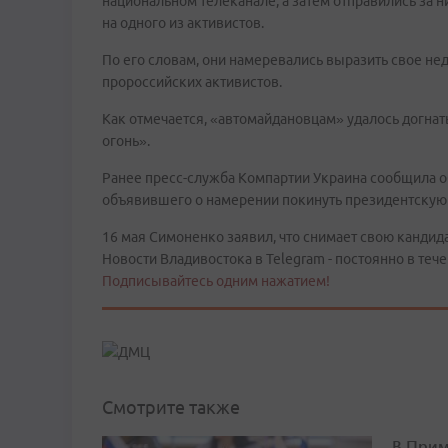
национальном телеканале, а затем отправились за н
на одного из активистов.
По его словам, они намеревались выразить свое не
пророссийских активистов.
Как отмечается, «автомайдановцам» удалось догна
огонь».
Ранее пресс-служба Компартии Украина сообщила об
объявившего о намерении покинуть президентскую 
16 мая Симоненко заявил, что снимает свою кандид
Новости Владивостока в Telegram - постоянно в тече
Подписывайтесь одним нажатием!
Смотрите также
В Прим