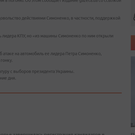
им в погоню. Об этом сообщает издание gazeta.ua со ссылкой
довольство действиями Симоненко, в частности, поддержкой
ть лидера КПУ, но «из машины Симоненко по ним открыли
 атаке на автомобиль ее лидера Петра Симоненко,
гонку.
атуру с выборов президента Украины.
ние дня.
орье завершилась регистрация кандидатов в
П