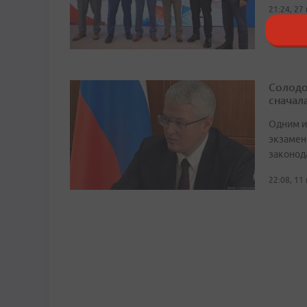
21:24, 27
Солодо
сначал
Одним и
экзамен
законод
22:08, 11