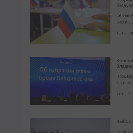
Госдум
Сейчас 
рассказ
19:16, 6 
Конста
Владив
Процеду
законод
11:10, 30
Выборы
Градона