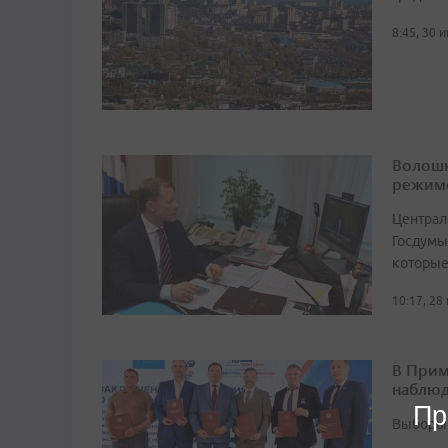
8:45, 30 
Волошк
режим
Централ
Госдумы
которые
10:17, 28
В Прим
наблюд
Пр
Выборы 