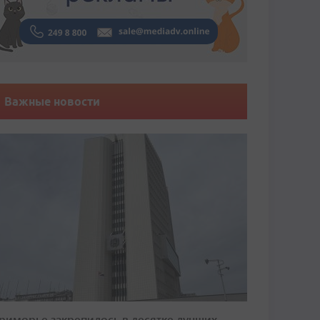
Важные новости
риморье закрепилось в десятке лучших