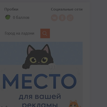
Пробки
Социальные сети
0 баллов
Город на ладони