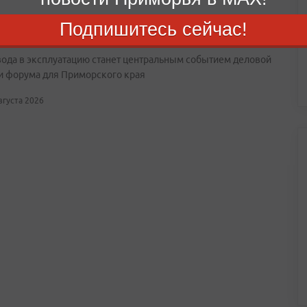
Подпишитесь сейчас!
лично примет участие в запуске НЗМУ на ВЭФ
вода в эксплуатацию станет центральным событием деловой
и форума для Приморского края
августа 2026