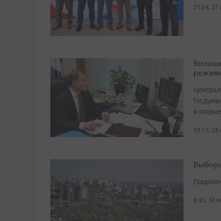
21:24, 27
Волошк
режим
Централ
Госдумы
которые
10:17, 28
Выборы
Градона
8:45, 30 