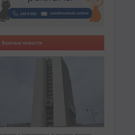
Важные новости
риморье закрепилось в десятке лучших