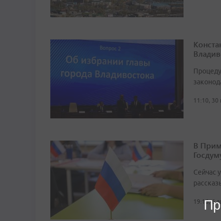
Конста
Владив
Процеду
законод
11:10, 30
В Прим
Госдум
Сейчас 
рассказ
Пр
19:16, 6 