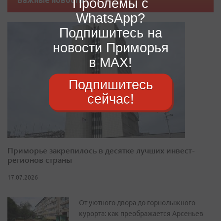
Важные новости
Проблемы с
WhatsApp?
Подпишитесь на
новости Приморья
в MAX!
Подпишитесь
сейчас!
Приморье закрепилось в десятке лучших инвест-
регионов страны
17.07.2026
От уютного двора до горнолыжного
курорта: как преображается Арсеньев