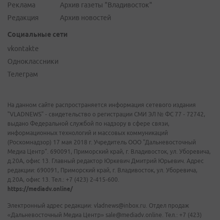
Реклама
Архив газеты "Владивосток"
Редакция
Архив новостей
Социальные сети
vkontakte
Одноклассники
Телеграм
На данном сайте распространяется информация сетевого издания
"VLADNEWS" - свидетельство о регистрации СМИ ЭЛ № ФС 77 - 72742,
выдано Федеральной службой по надзору в сфере связи,
информационных технологий и массовых коммуникаций
(Роскомнадзор) 17 мая 2018 г. Учредитель ООО "Дальневосточный
Медиа Центр". 690091, Приморский край, г. Владивосток, ул. Уборевича,
д.20А, офис 13. Главный редактор Юркевич Дмитрий Юрьевич. Адрес
редакции: 690091, Приморский край, г. Владивосток, ул. Уборевича,
д.20А, офис 13. Тел.: +7 (423) 2-415-600.
https://mediadv.online/
Электронный адрес редакции: vladnews@inbox.ru. Отдел продаж
«Дальневосточный Медиа Центр» sale@mediadv.online. Тел.: +7 (423)